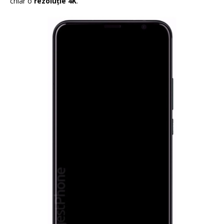
chiar o
rezoluţie 4K
.