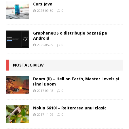
Curs Java
2025-09-30
0
GrapheneOS o distribuție bazată pe
Android
2025-05-09
0
NOSTALGIVIEW
Doom (II) – Hell on Earth, Master Levels şi
Final Doom
2017-09-18
0
Nokia 6610i – Reiterarea unui clasic
2017-11-09
0