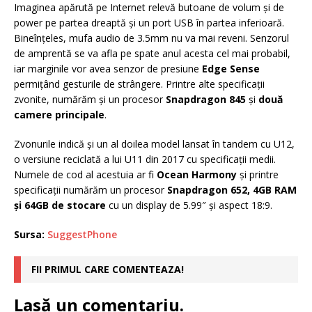
Imaginea apărută pe Internet relevă butoane de volum şi de
power pe partea dreaptă şi un port USB în partea inferioară.
Bineînţeles, mufa audio de 3.5mm nu va mai reveni. Senzorul
de amprentă se va afla pe spate anul acesta cel mai probabil,
iar marginile vor avea senzor de presiune
Edge Sense
permiţând gesturile de strângere. Printre alte specificaţii
zvonite, numărăm şi un procesor
Snapdragon 845
şi
două
camere principale
.
Zvonurile indică şi un al doilea model lansat în tandem cu U12,
o versiune reciclată a lui U11 din 2017 cu specificaţii medii.
Numele de cod al acestuia ar fi
Ocean Harmony
şi printre
specificaţii numărăm un procesor
Snapdragon 652, 4GB RAM
şi 64GB de stocare
cu un display de 5.99″ şi aspect 18:9.
Sursa:
SuggestPhone
FII PRIMUL CARE COMENTEAZA!
Lasă un comentariu.