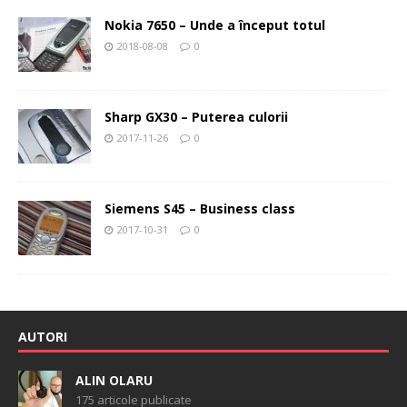
Nokia 7650 – Unde a început totul
2018-08-08
0
Sharp GX30 – Puterea culorii
2017-11-26
0
Siemens S45 – Business class
2017-10-31
0
AUTORI
ALIN OLARU
175 articole publicate