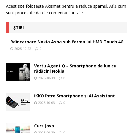
Acest site folosește Akismet pentru a reduce spamul.
Află cum
sunt procesate datele comentariilor tale
.
ȘTIRI
Reîncarnare Nokia Asha sub forma lui HMD Touch 4G
2025-10-22
0
Vertu Agent Q – Smartphone de lux cu
rădăcini Nokia
2025-10-19
0
iKKO între Smartphone și AI Assistant
2025-10-03
0
Curs Java
2025-09-30
0