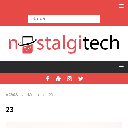
ACASĂ
Media
23
23