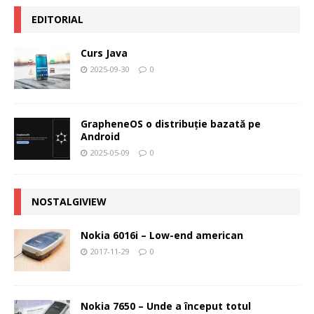
EDITORIAL
Curs Java
2025-09-30
0
GrapheneOS o distribuție bazată pe
Android
2025-05-09
0
NOSTALGIVIEW
Nokia 6016i – Low-end american
2017-11-29
0
Nokia 7650 – Unde a început totul