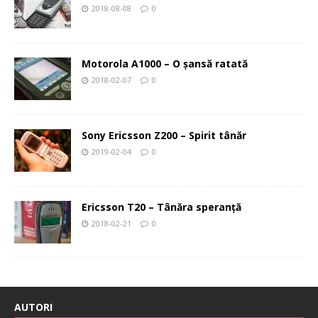
2018-08-08
0
Motorola A1000 – O şansă ratată
2018-02-07
0
Sony Ericsson Z200 – Spirit tânăr
2019-02-04
0
Ericsson T20 – Tânăra speranţă
2018-02-21
0
AUTORI