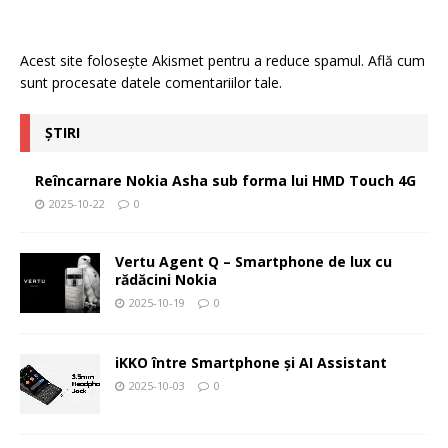
Acest site folosește Akismet pentru a reduce spamul.
Află cum
sunt procesate datele comentariilor tale
.
ȘTIRI
Reîncarnare Nokia Asha sub forma lui HMD Touch 4G
2025-10-22
0
Vertu Agent Q – Smartphone de lux cu
rădăcini Nokia
2025-10-19
0
iKKO între Smartphone și AI Assistant
2025-10-03
0