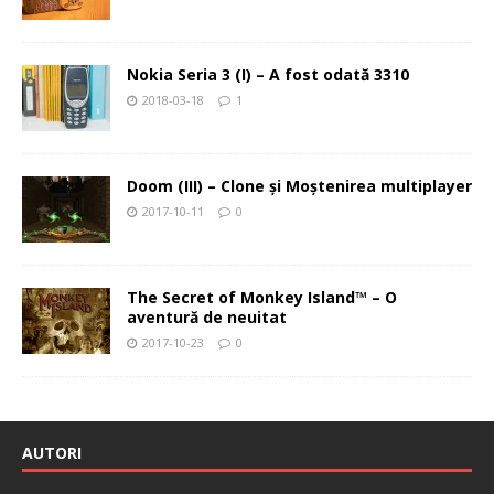
Nokia Seria 3 (I) – A fost odată 3310
2018-03-18
1
Doom (III) – Clone şi Moştenirea multiplayer
2017-10-11
0
The Secret of Monkey Island™ – O
aventură de neuitat
2017-10-23
0
AUTORI