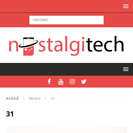
ACASĂ
Media
31
31