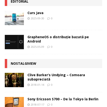
EDITORIAL
Curs Java
2025-09-30
0
GrapheneOS o distribuție bazată pe
Android
2025-05-09
0
NOSTALGIVIEW
Clive Barker’s Undying – Comoara
subapreciată
2018-01-14
0
Sony Ericsson S700 – De la Tokyo la Berlin
2018-07-17
0