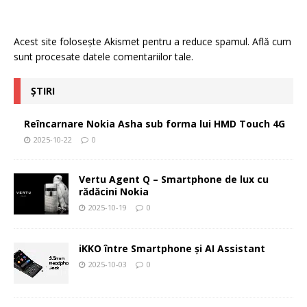
Acest site folosește Akismet pentru a reduce spamul.
Află cum
sunt procesate datele comentariilor tale
.
ȘTIRI
Reîncarnare Nokia Asha sub forma lui HMD Touch 4G
2025-10-22
0
Vertu Agent Q – Smartphone de lux cu
rădăcini Nokia
2025-10-19
0
iKKO între Smartphone și AI Assistant
2025-10-03
0