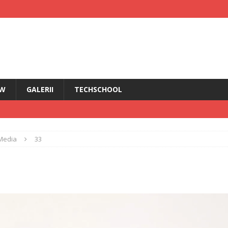
EW
GALERII
TECHSCHOOL
IRI
Media
33
i HMD Touch 4G
ȘTIRI
rădăcini Nokia
ANDROID
ÎN PRIM PLAN