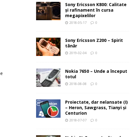
Sony Ericsson K800: Calitate
şi rafinament în cursa
megapixelilor
2018-05-17
0
Sony Ericsson Z200 – Spirit
tânăr
2019-02-04
0
Nokia 7650 – Unde a început
le
totul
2018-08-08
0
Proiectate, dar nelansate (I)
– Heron, Sawgrass, Tianyi şi
Centurion
2018-07-07
0