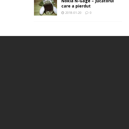
Nokia N-Gage – Jucătorul
care a pierdut
2018-01-20
0