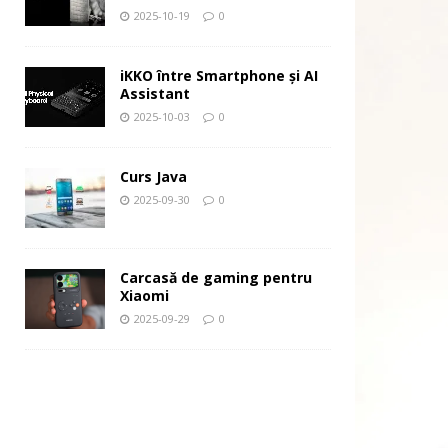
2025-10-19
0
iKKO între Smartphone și AI
Assistant
2025-10-03
0
Curs Java
2025-09-30
0
Carcasă de gaming pentru
Xiaomi
2025-09-29
0