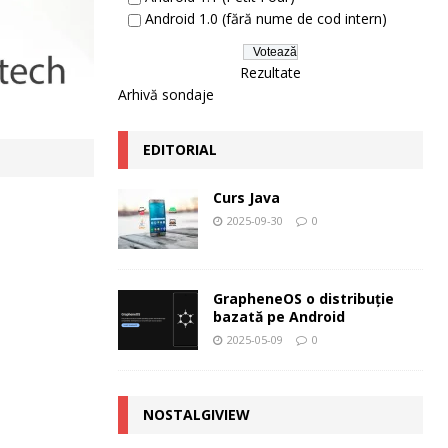
Android 1.0 (fără nume de cod intern)
Rezultate
Arhivă sondaje
EDITORIAL
Curs Java
2025-09-30
0
GrapheneOS o distribuție
bazată pe Android
2025-05-09
0
NOSTALGIVIEW