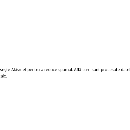
losește Akismet pentru a reduce spamul.
Află cum sunt procesate date
tale
.