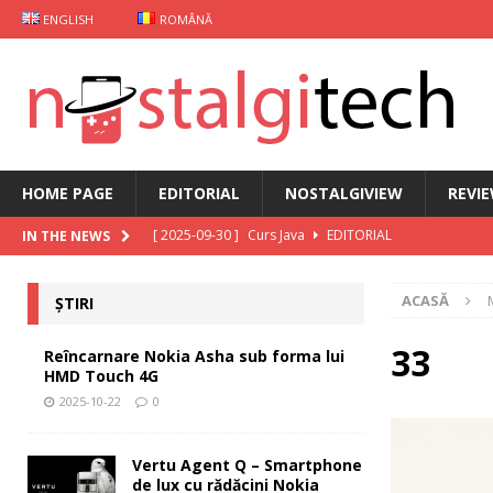
ENGLISH
ROMÂNĂ
HOME PAGE
EDITORIAL
NOSTALGIVIEW
REVI
[ 2025-09-30 ]
Curs Java
EDITORIAL
IN THE NEWS
[ 2025-09-29 ]
Carcasă de gaming pentru Xiaomi
ȘT
ACASĂ
ȘTIRI
[ 2025-10-22 ]
Reîncarnare Nokia Asha sub forma lu
[ 2025-10-19 ]
Vertu Agent Q – Smartphone de lux cu 
33
Reîncarnare Nokia Asha sub forma lui
HMD Touch 4G
[ 2025-10-03 ]
iKKO între Smartphone și AI Assistant
2025-10-22
0
Vertu Agent Q – Smartphone
de lux cu rădăcini Nokia