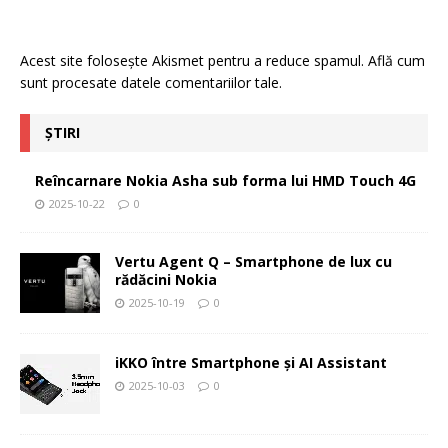
Acest site folosește Akismet pentru a reduce spamul.
Află cum
sunt procesate datele comentariilor tale
.
ȘTIRI
Reîncarnare Nokia Asha sub forma lui HMD Touch 4G
2025-10-22
0
Vertu Agent Q – Smartphone de lux cu
rădăcini Nokia
2025-10-19
0
iKKO între Smartphone și AI Assistant
2025-10-03
0