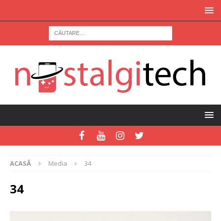
ACASĂ
Media
34
34