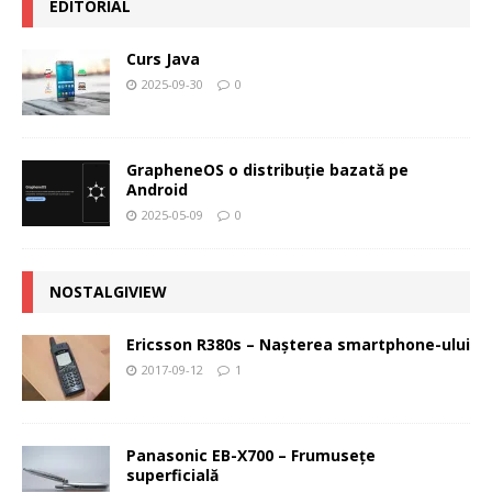
EDITORIAL
Curs Java
2025-09-30
0
GrapheneOS o distribuție bazată pe
Android
2025-05-09
0
NOSTALGIVIEW
Ericsson R380s – Naşterea smartphone-ului
2017-09-12
1
Panasonic EB-X700 – Frumuseţe
superficială