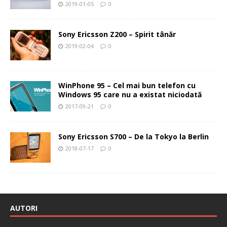
2019-01-05
0
Sony Ericsson Z200 – Spirit tânăr
2019-02-04
0
WinPhone 95 – Cel mai bun telefon cu
Windows 95 care nu a existat niciodată
2017-09-21
0
Sony Ericsson S700 – De la Tokyo la Berlin
2018-07-17
0
AUTORI