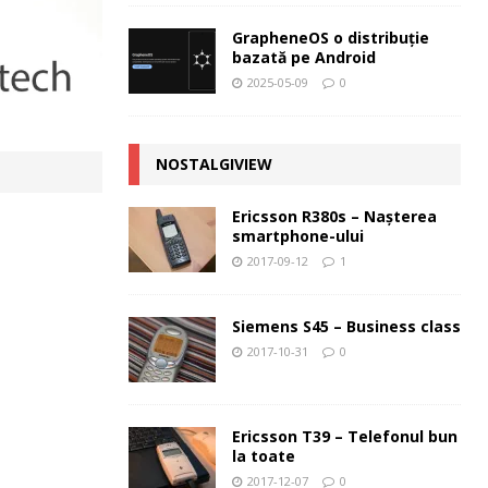
GrapheneOS o distribuție
bazată pe Android
2025-05-09
0
NOSTALGIVIEW
Ericsson R380s – Naşterea
smartphone-ului
2017-09-12
1
Siemens S45 – Business class
2017-10-31
0
Ericsson T39 – Telefonul bun
la toate
2017-12-07
0