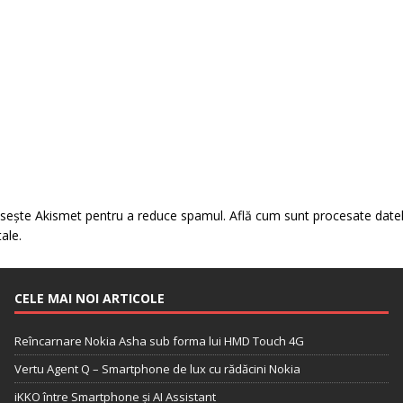
losește Akismet pentru a reduce spamul.
Află cum sunt procesate date
tale
.
CELE MAI NOI ARTICOLE
Reîncarnare Nokia Asha sub forma lui HMD Touch 4G
Vertu Agent Q – Smartphone de lux cu rădăcini Nokia
iKKO între Smartphone și AI Assistant