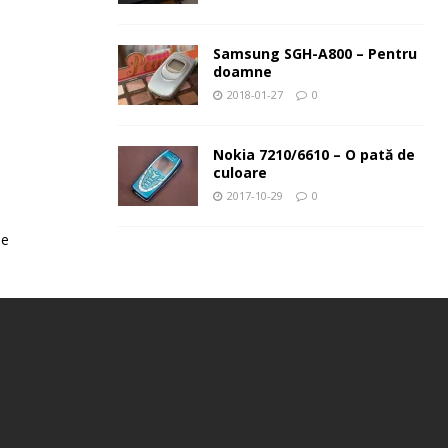
Samsung SGH-A800 – Pentru
doamne
2018-01-27
0
Nokia 7210/6610 – O pată de
culoare
2017-10-29
0
le