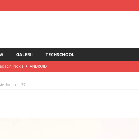
EW
GALERII
TECHSCHOOL
rădăcini Nokia
ANDROID
ÎN PRIM PLAN
Media
37
IRI
i HMD Touch 4G
ȘTIRI