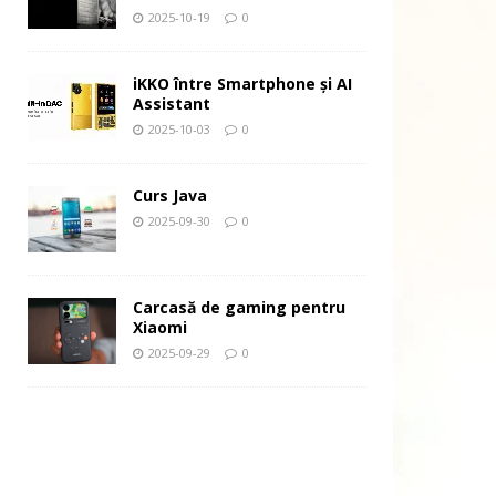
2025-10-19
0
iKKO între Smartphone și AI
Assistant
2025-10-03
0
Curs Java
2025-09-30
0
Carcasă de gaming pentru
Xiaomi
2025-09-29
0