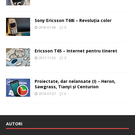
Sony Ericsson T68i – Revoluţia color
2018-01-08
0
Ericsson T65 – Internet pentru tineret
2017-11-02
0
Proiectate, dar nelansate (I) – Heron,
Sawgrass, Tianyi şi Centurion
2018-07-07
0
AUTORI