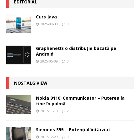
EDITORIAL
Curs Java
2025-09-30
0
GrapheneOS o distribuție bazată pe
Android
2025-05-09
0
NOSTALGIVIEW
Nokia 9110i Communicator – Puterea la
tine în palmă
2017-11-13
2
Siemens S55 – Potenţial întârziat
2017-12-29
0