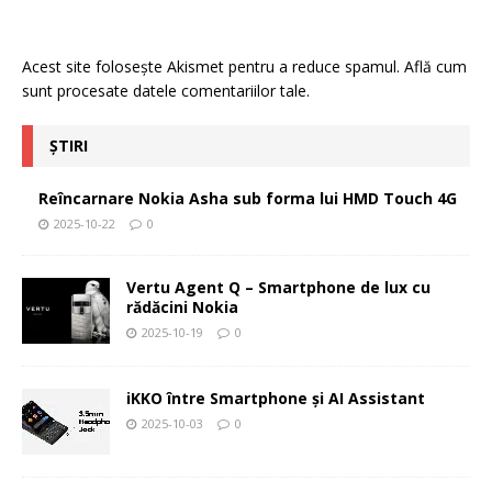
Acest site folosește Akismet pentru a reduce spamul.
Află cum
sunt procesate datele comentariilor tale
.
ȘTIRI
Reîncarnare Nokia Asha sub forma lui HMD Touch 4G
2025-10-22
0
Vertu Agent Q – Smartphone de lux cu
rădăcini Nokia
2025-10-19
0
iKKO între Smartphone și AI Assistant
2025-10-03
0