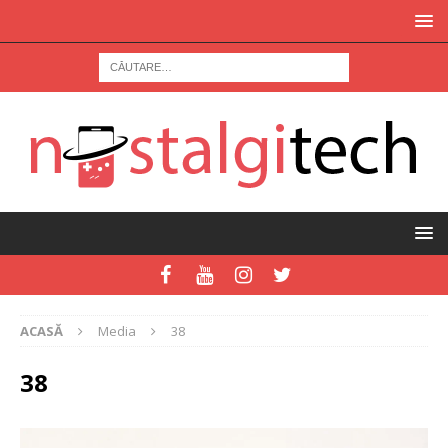
ACASĂ
Media
38
38