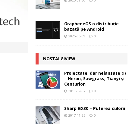
2025-09-30
0
GrapheneOS o distribuție
bazată pe Android
2025-05-09
0
NOSTALGIVIEW
Proiectate, dar nelansate (I)
– Heron, Sawgrass, Tianyi şi
Centurion
2018-07-07
0
Sharp GX30 – Puterea culorii
2017-11-26
0