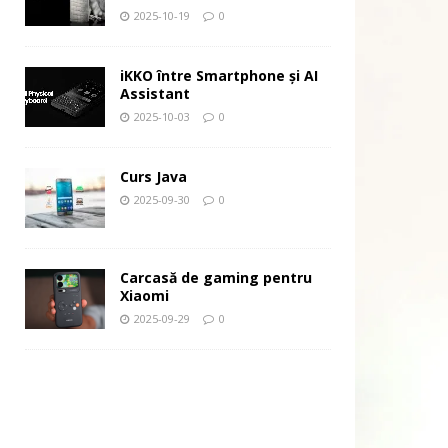
2025-10-19
0
iKKO între Smartphone și AI
Assistant
2025-10-03
0
Curs Java
2025-09-30
0
Carcasă de gaming pentru
Xiaomi
2025-09-29
0