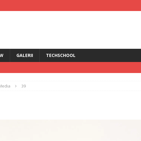
EW
GALERII
TECHSCHOOL
IRI
Media
39
i HMD Touch 4G
ȘTIRI
rădăcini Nokia
ANDROID
ÎN PRIM PLAN