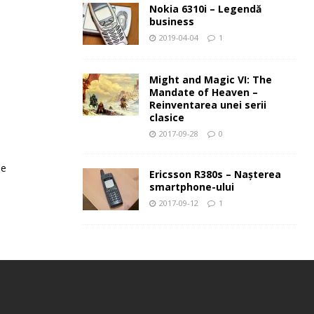
Nokia 6310i – Legendă
business
2019-04-04
1
Might and Magic VI: The
Mandate of Heaven –
Reinventarea unei serii
clasice
2017-09-28
0
le
Ericsson R380s – Naşterea
smartphone-ului
2017-09-12
1