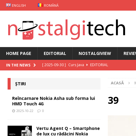
ENGLISH
ROMÂNĂ
HOME PAGE
EDITORIAL
NOSTALGIVIEW
REVI
[ 2025-09-30 ]
Curs Java
EDITORIAL
IN THE NEWS
[ 2025-09-29 ]
Carcasă de gaming pentru Xiaomi
ȘT
ACASĂ
ȘTIRI
[ 2025-10-22 ]
Reîncarnare Nokia Asha sub forma lu
[ 2025-10-19 ]
Vertu Agent Q – Smartphone de lux cu 
39
Reîncarnare Nokia Asha sub forma lui
HMD Touch 4G
[ 2025-10-03 ]
iKKO între Smartphone și AI Assistant
2025-10-22
0
Vertu Agent Q – Smartphone
de lux cu rădăcini Nokia