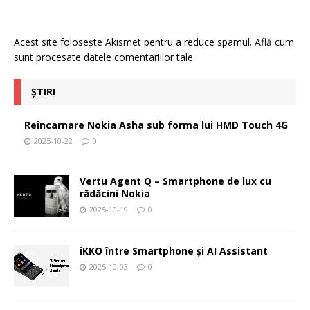
Acest site folosește Akismet pentru a reduce spamul.
Află cum
sunt procesate datele comentariilor tale
.
ȘTIRI
Reîncarnare Nokia Asha sub forma lui HMD Touch 4G
2025-10-22
0
Vertu Agent Q – Smartphone de lux cu
rădăcini Nokia
2025-10-19
0
iKKO între Smartphone și AI Assistant
2025-10-03
0