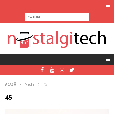
ACASĂ
Media
45
45