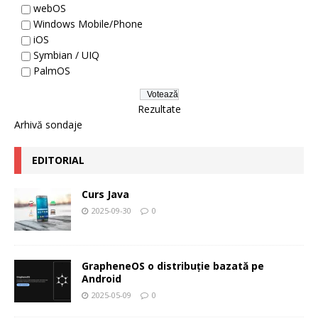
webOS
Windows Mobile/Phone
iOS
Symbian / UIQ
PalmOS
Rezultate
Arhivă sondaje
EDITORIAL
Curs Java
2025-09-30
0
GrapheneOS o distribuție bazată pe
Android
2025-05-09
0