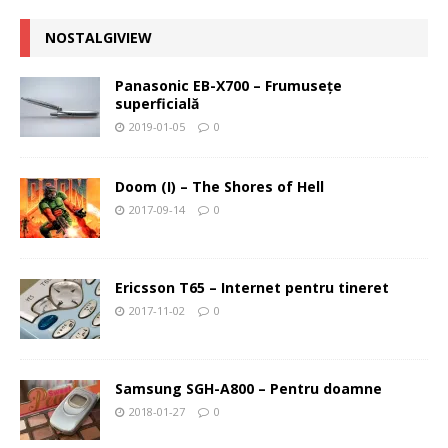
NOSTALGIVIEW
Panasonic EB-X700 – Frumuseţe
superficială
2019-01-05
0
Doom (I) – The Shores of Hell
2017-09-14
0
Ericsson T65 – Internet pentru tineret
2017-11-02
0
Samsung SGH-A800 – Pentru doamne
2018-01-27
0