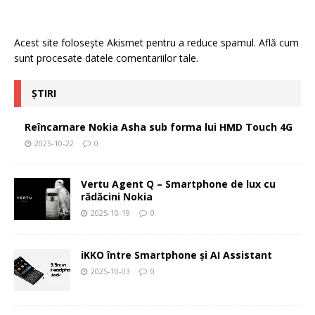
Acest site folosește Akismet pentru a reduce spamul.
Află cum
sunt procesate datele comentariilor tale
.
ȘTIRI
Reîncarnare Nokia Asha sub forma lui HMD Touch 4G
2025-10-22
0
Vertu Agent Q – Smartphone de lux cu
rădăcini Nokia
2025-10-19
0
iKKO între Smartphone și AI Assistant
2025-10-03
0