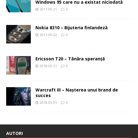
Windows 95 care nu a existat niciodată
2017-09-21
0
Nokia 8310 – Bijuteria finlandeză
2017-09-22
0
Ericsson T20 – Tânăra speranţă
2018-02-21
0
Warcraft III – Naşterea unui brand de
succes
2018-03-05
0
AUTORI