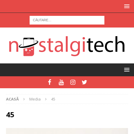
ACASĂ
Media
45
45