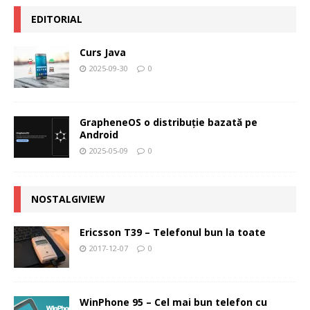
EDITORIAL
Curs Java
2025-09-30
0
GrapheneOS o distribuție bazată pe
Android
2025-05-09
0
NOSTALGIVIEW
Ericsson T39 – Telefonul bun la toate
2017-12-07
0
WinPhone 95 – Cel mai bun telefon cu