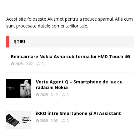
Acest site folosește Akismet pentru a reduce spamul.
Află cum
sunt procesate datele comentariilor tale
.
ȘTIRI
Reîncarnare Nokia Asha sub forma lui HMD Touch 4G
2025-10-22
0
Vertu Agent Q – Smartphone de lux cu
rădăcini Nokia
2025-10-19
0
iKKO între Smartphone și AI Assistant
2025-10-03
0