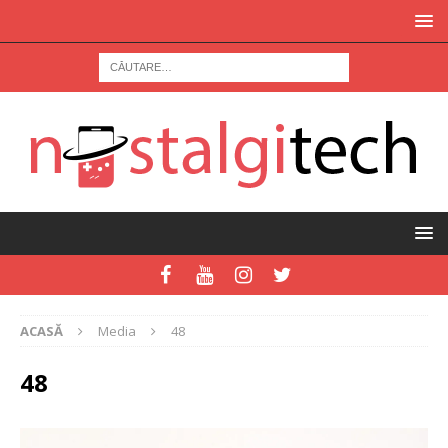
ACASĂ
Media
48
48