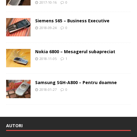
2017-10-16
0
Siemens S65 – Business Executive
2018-09-24
0
Nokia 6800 – Mesagerul subapreciat
2018-11-05
1
Samsung SGH-A800 – Pentru doamne
2018-01-27
0
AUTORI