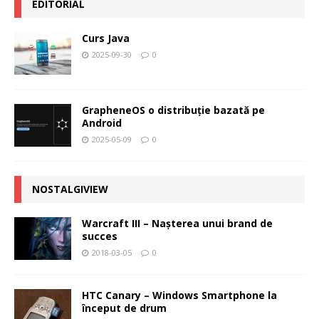
EDITORIAL
Curs Java
2025-09-30
0
GrapheneOS o distribuție bazată pe
Android
2025-05-09
0
NOSTALGIVIEW
Warcraft III – Naşterea unui brand de
succes
2018-03-05
0
HTC Canary – Windows Smartphone la
început de drum