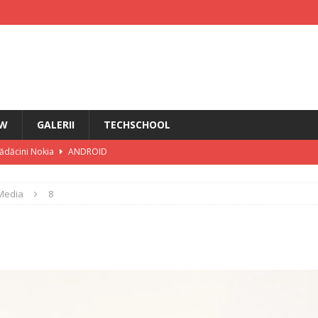
EW
GALERII
TECHSCHOOL
rădăcini Nokia
ANDROID
ÎN PRIM PLAN
Media
8
IRI
i HMD Touch 4G
ȘTIRI