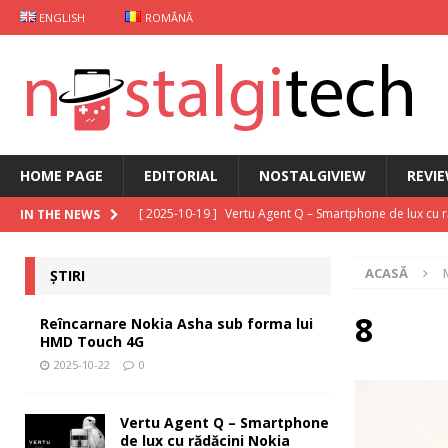
ENGLISH
ROMÂNĂ
HOME PAGE
EDITORIAL
NOSTALGIVIEW
REVI
[ 2025-10-19 ]
Vertu Agent Q – Smartphone de lux cu 
IN THE NEWS
[ 2025-10-03 ]
iKKO între Smartphone și AI Assistant
ACASĂ
ȘTIRI
[ 2025-09-30 ]
Curs Java
EDITORIAL
[ 2025-09-29 ]
Carcasă de gaming pentru Xiaomi
ȘT
8
Reîncarnare Nokia Asha sub forma lui
HMD Touch 4G
[ 2025-10-22 ]
Reîncarnare Nokia Asha sub forma lu
2025-10-22
0
Vertu Agent Q – Smartphone
de lux cu rădăcini Nokia