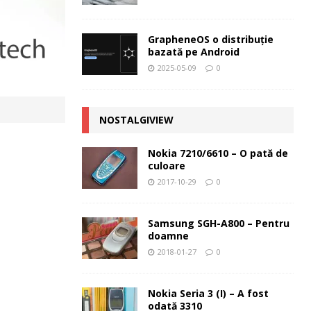
GrapheneOS o distribuție
bazată pe Android
2025-05-09
0
NOSTALGIVIEW
Nokia 7210/6610 – O pată de
culoare
2017-10-29
0
Samsung SGH-A800 – Pentru
doamne
2018-01-27
0
Nokia Seria 3 (I) – A fost
odată 3310