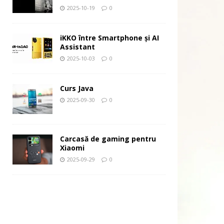
2025-10-19
0
iKKO între Smartphone și AI
Assistant
2025-10-03
0
Curs Java
2025-09-30
0
Carcasă de gaming pentru
Xiaomi
2025-09-29
0