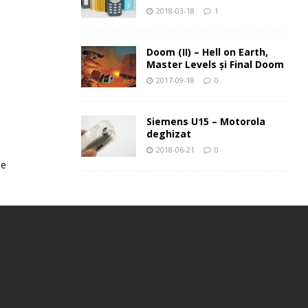
2018-03-18
1
Doom (II) – Hell on Earth,
Master Levels şi Final Doom
2017-09-18
0
Siemens U15 – Motorola
deghizat
2018-06-21
0
le