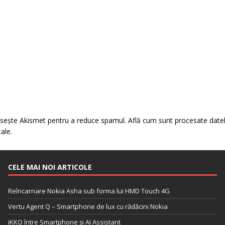
losește Akismet pentru a reduce spamul.
Află cum sunt procesate date
tale
.
CELE MAI NOI ARTICOLE
Reîncarnare Nokia Asha sub forma lui HMD Touch 4G
Vertu Agent Q – Smartphone de lux cu rădăcini Nokia
iKKO între Smartphone și AI Assistant