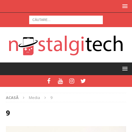
ACASĂ
Media
9
9