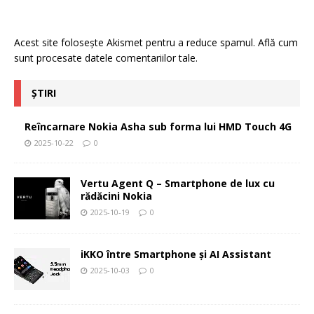
Acest site folosește Akismet pentru a reduce spamul.
Află cum
sunt procesate datele comentariilor tale
.
ȘTIRI
Reîncarnare Nokia Asha sub forma lui HMD Touch 4G
2025-10-22
0
Vertu Agent Q – Smartphone de lux cu
rădăcini Nokia
2025-10-19
0
iKKO între Smartphone și AI Assistant
2025-10-03
0