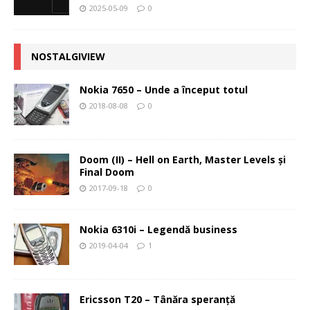
2025-05-09
0
NOSTALGIVIEW
Nokia 7650 – Unde a început totul
2018-08-08
0
Doom (II) – Hell on Earth, Master Levels şi
Final Doom
2017-09-18
0
Nokia 6310i – Legendă business
2019-04-04
1
Ericsson T20 – Tânăra speranţă