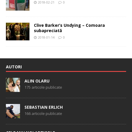
2018-02-21
0
Clive Barker’s Undying – Comoara
subapreciată
2018-01-14
0
AUTORI
ALIN OLARU
175 articole publicate
SEBASTIAN ERLICH
166 articole publicate