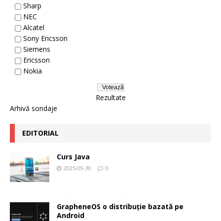
Sharp
NEC
Alcatel
Sony Ericsson
Siemens
Ericsson
Nokia
Rezultate
Arhivă sondaje
EDITORIAL
Curs Java
2025-09-30
0
GrapheneOS o distribuție bazată pe
Android