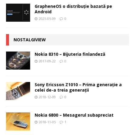
GrapheneOS o distribuție bazată pe
Android
2025-05-09
0
NOSTALGIVIEW
Nokia 8310 – Bijuteria finlandeză
2017-09-22
0
Sony Ericsson Z1010 – Prima generaţie a
celei de-a treia generaţii
2018-12-09
0
Nokia 6800 – Mesagerul subapreciat
2018-11-05
1