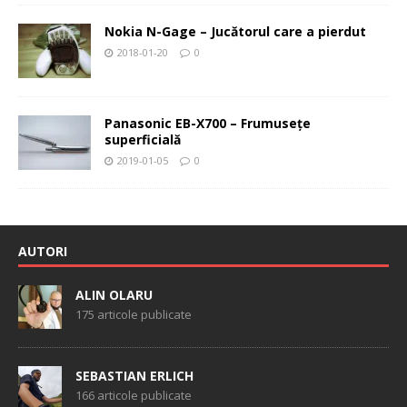
Nokia N-Gage – Jucătorul care a pierdut
2018-01-20
0
Panasonic EB-X700 – Frumuseţe
superficială
2019-01-05
0
AUTORI
ALIN OLARU
175 articole publicate
SEBASTIAN ERLICH
166 articole publicate