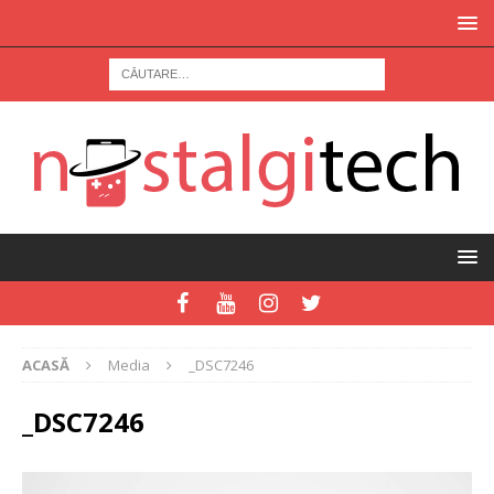
ACASĂ
Media
_DSC7246
_DSC7246