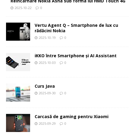
Reîncarnare Nokia Asha sub forma lui HMD Touch 4G
2025-10-22
0
Vertu Agent Q – Smartphone de lux cu
rădăcini Nokia
2025-10-19
0
iKKO între Smartphone și AI Assistant
2025-10-03
0
Curs Java
2025-09-30
0
Carcasă de gaming pentru Xiaomi
2025-09-29
0