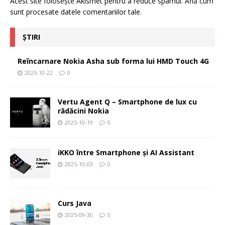
Acest site folosește Akismet pentru a reduce spamul.
Află cum
sunt procesate datele comentariilor tale
.
ȘTIRI
Reîncarnare Nokia Asha sub forma lui HMD Touch 4G
2025-10-22
0
Vertu Agent Q – Smartphone de lux cu
rădăcini Nokia
2025-10-19
0
iKKO între Smartphone și AI Assistant
2025-10-03
0
Curs Java
2025-09-30
0