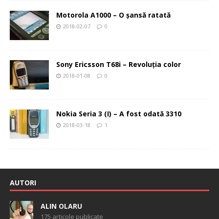
Motorola A1000 – O şansă ratată
2018-02-07
0
Sony Ericsson T68i – Revoluţia color
2018-01-08
0
Nokia Seria 3 (I) – A fost odată 3310
2018-03-18
1
AUTORI
ALIN OLARU
175 articole publicate