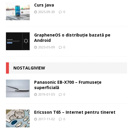
Curs Java
2025-09-30
0
GrapheneOS o distribuție bazată pe
Android
2025-05-09
0
NOSTALGIVIEW
Panasonic EB-X700 – Frumuseţe
superficială
2019-01-05
0
Ericsson T65 – Internet pentru tineret
2017-11-02
0