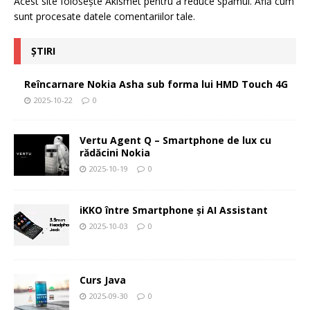
Acest site folosește Akismet pentru a reduce spamul.
Află cum
sunt procesate datele comentariilor tale
.
ȘTIRI
Reîncarnare Nokia Asha sub forma lui HMD Touch 4G
2025-10-22
0
Vertu Agent Q – Smartphone de lux cu
rădăcini Nokia
2025-10-19
0
iKKO între Smartphone și AI Assistant
2025-10-03
0
Curs Java
2025-09-30
0