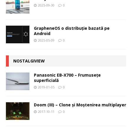
2025-09-30
0
GrapheneOS o distribuție bazată pe
Android
2025-05-09
0
NOSTALGIVIEW
Panasonic EB-X700 – Frumuseţe
superficială
2019-01-05
0
Doom (III) – Clone şi Moştenirea multiplayer
2017-10-11
0