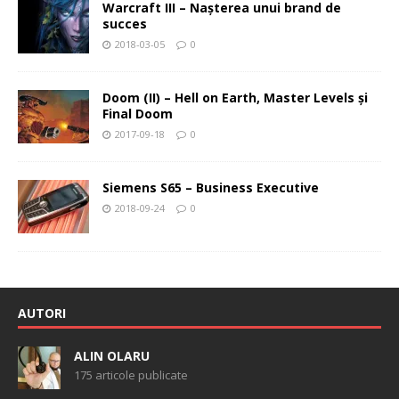
Warcraft III – Naşterea unui brand de
succes
2018-03-05
0
Doom (II) – Hell on Earth, Master Levels şi
Final Doom
2017-09-18
0
Siemens S65 – Business Executive
2018-09-24
0
AUTORI
ALIN OLARU
175 articole publicate