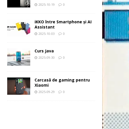
2025-10-19
0
iKKO între Smartphone și AI
Assistant
2025-10-03
0
Curs Java
2025-09-30
0
Carcasă de gaming pentru
Xiaomi
2025-09-29
0