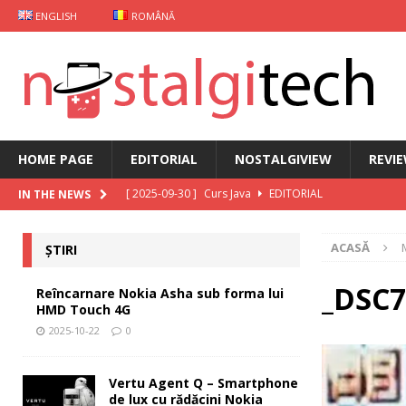
ENGLISH
ROMÂNĂ
HOME PAGE
EDITORIAL
NOSTALGIVIEW
REVI
[ 2025-09-30 ]
Curs Java
EDITORIAL
IN THE NEWS
[ 2025-09-29 ]
Carcasă de gaming pentru Xiaomi
ȘT
ACASĂ
ȘTIRI
[ 2025-10-22 ]
Reîncarnare Nokia Asha sub forma lu
[ 2025-10-19 ]
Vertu Agent Q – Smartphone de lux cu 
_DSC7
Reîncarnare Nokia Asha sub forma lui
HMD Touch 4G
[ 2025-10-03 ]
iKKO între Smartphone și AI Assistant
2025-10-22
0
Vertu Agent Q – Smartphone
de lux cu rădăcini Nokia