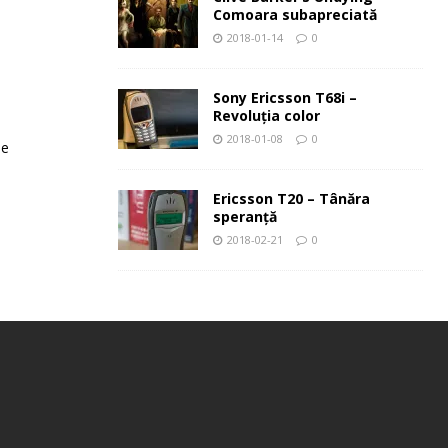
Comoara subapreciată
2018-01-14
0
Sony Ericsson T68i –
Revoluţia color
2018-01-08
0
le
Ericsson T20 – Tânăra
speranţă
2018-02-21
0