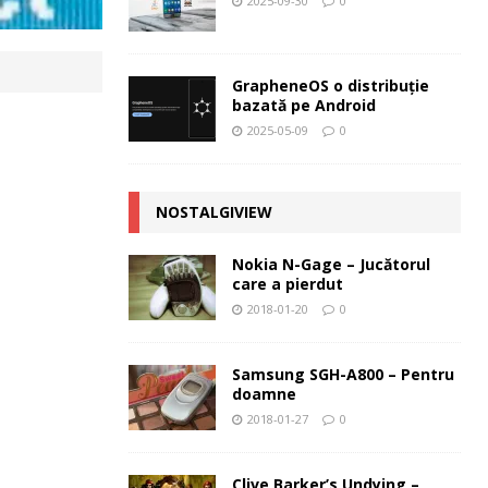
2025-09-30
0
GrapheneOS o distribuție
bazată pe Android
2025-05-09
0
NOSTALGIVIEW
Nokia N-Gage – Jucătorul
care a pierdut
2018-01-20
0
Samsung SGH-A800 – Pentru
doamne
2018-01-27
0
Clive Barker’s Undying –