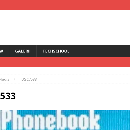
EW
GALERII
TECHSCHOOL
IRI
Media
_DSC7533
i HMD Touch 4G
ȘTIRI
rădăcini Nokia
ANDROID
533
ÎN PRIM PLAN