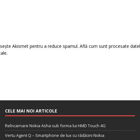
losește Akismet pentru a reduce spamul.
Află cum sunt procesate date
tale
.
CELE MAI NOI ARTICOLE
Reîncarnare Nokia Asha sub forma lui HMD Touch 4G
Vertu Agent Q – Smartphone de lux cu rădăcini Nokia