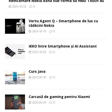
Reîncarnare Nokia Asha sub forma lui HMD Touch 4G
2025-10-22
0
Vertu Agent Q – Smartphone de lux cu
rădăcini Nokia
2025-10-19
0
iKKO între Smartphone și AI Assistant
2025-10-03
0
Curs Java
2025-09-30
0
Carcasă de gaming pentru Xiaomi
2025-09-29
0