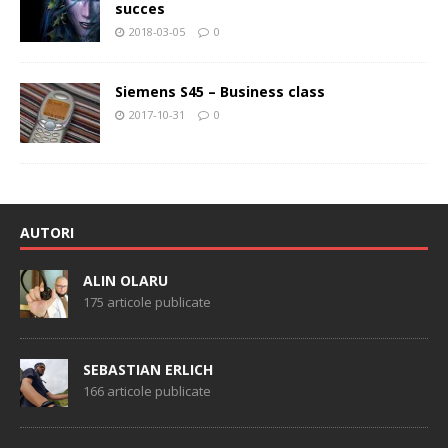
succes
2018-03-05
0
Siemens S45 – Business class
2017-10-31
0
AUTORI
ALIN OLARU
175 articole publicate
SEBASTIAN ERLICH
166 articole publicate