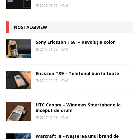
2025-05-09
0
NOSTALGIVIEW
Sony Ericsson T68i – Revoluţia color
2018-01-08
0
Ericsson T39 – Telefonul bun la toate
2017-12-07
0
HTC Canary – Windows Smartphone la
început de drum
2017-10-16
0
Warcraft III – Naşterea unui brand de