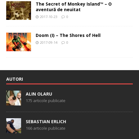
The Secret of Monkey Island™ – O
aventură de neuitat
2017-10-23
0
Doom (I) – The Shores of Hell
2017-09-14
0
AUTORI
ALIN OLARU
175 articole publicate
SEBASTIAN ERLICH
166 articole publicate