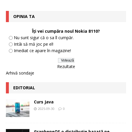
OPINIA TA
Îţi vei cumpăra noul Nokia 8110?
Nu sunt sigur că o sa îl cumpăr.
Intâi să mă joc pe el!
Imediat ce apare în magazine!
Rezultate
Arhivă sondaje
EDITORIAL
Curs Java
2025-09-30
0
GrapheneOS o distribuție bazată pe