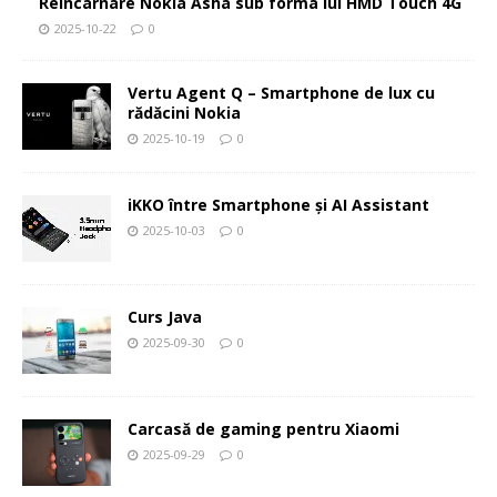
Reîncarnare Nokia Asha sub forma lui HMD Touch 4G
2025-10-22
0
Vertu Agent Q – Smartphone de lux cu
rădăcini Nokia
2025-10-19
0
iKKO între Smartphone și AI Assistant
2025-10-03
0
Curs Java
2025-09-30
0
Carcasă de gaming pentru Xiaomi
2025-09-29
0