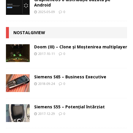
Android
2025-05-09
0
NOSTALGIVIEW
Doom (III) – Clone şi Moştenirea multiplayer
2017-10-11
0
Siemens S65 – Business Executive
2018-09-24
0
Siemens S55 – Potenţial întârziat
2017-12-29
0