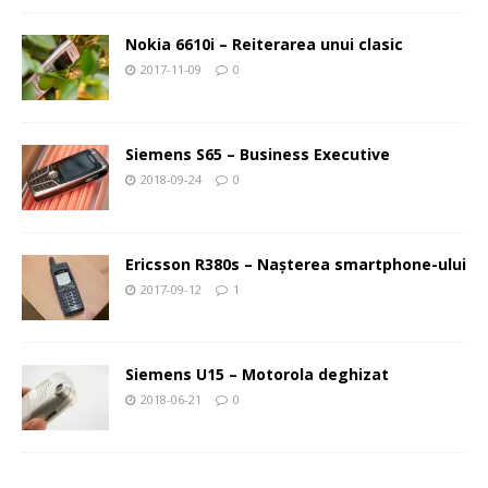
Nokia 6610i – Reiterarea unui clasic
2017-11-09
0
Siemens S65 – Business Executive
2018-09-24
0
Ericsson R380s – Naşterea smartphone-ului
2017-09-12
1
Siemens U15 – Motorola deghizat
2018-06-21
0