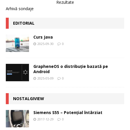
Rezultate
Arhivă sondaje
EDITORIAL
Curs Java
2025-09-30
0
GrapheneOS o distribuție bazată pe
Android
2025-05-09
0
NOSTALGIVIEW
Siemens S55 – Potenţial întârziat
2017-12-29
0