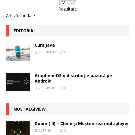
Rezultate
Arhivă sondaje
EDITORIAL
Curs Java
2025-09-30
0
GrapheneOS o distribuție bazată pe
Android
2025-05-09
0
NOSTALGIVIEW
Doom (III) – Clone şi Moştenirea multiplayer
2017-10-11
0