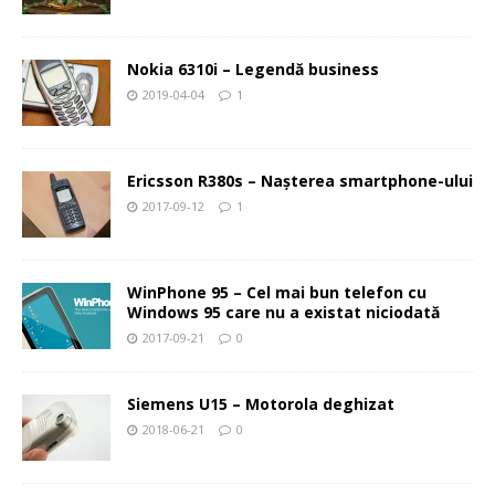
Nokia 6310i – Legendă business
2019-04-04
1
Ericsson R380s – Naşterea smartphone-ului
2017-09-12
1
WinPhone 95 – Cel mai bun telefon cu
Windows 95 care nu a existat niciodată
2017-09-21
0
Siemens U15 – Motorola deghizat
2018-06-21
0