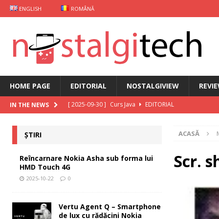
ENGLISH
ROMÂNĂ
HOME PAGE
EDITORIAL
NOSTALGIVIEW
REVI
[ 2025-09-30 ]
Curs Java
EDITORIAL
IN THE NEWS
[ 2025-09-29 ]
Carcasă de gaming pentru Xiaomi
ȘT
ACASĂ
ȘTIRI
[ 2025-10-22 ]
Reîncarnare Nokia Asha sub forma lu
[ 2025-10-19 ]
Vertu Agent Q – Smartphone de lux cu 
Scr. s
Reîncarnare Nokia Asha sub forma lui
HMD Touch 4G
[ 2025-10-03 ]
iKKO între Smartphone și AI Assistant
2025-10-22
0
Vertu Agent Q – Smartphone
de lux cu rădăcini Nokia