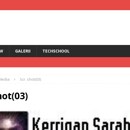
EW
GALERII
TECHSCHOOL
IRI
Media
Scr. shot(03)
i HMD Touch 4G
ȘTIRI
rădăcini Nokia
ANDROID
hot(03)
ÎN PRIM PLAN