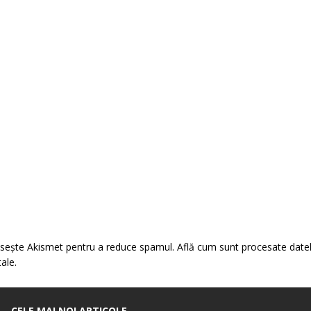
losește Akismet pentru a reduce spamul.
Află cum sunt procesate date
tale
.
CELE MAI NOI ARTICOLE