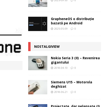
2025-09-30
0
GrapheneOS o distribuție
bazată pe Android
2025-05-09
0
NOSTALGIVIEW
Nokia Seria 3 (II) – Revenirea
gigantului
2018-04-10
0
Siemens U15 – Motorola
deghizat
2018-06-21
0
Proiectate, dar nelansate (I)