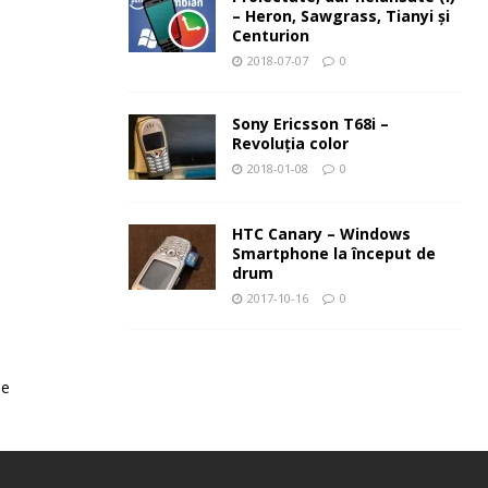
– Heron, Sawgrass, Tianyi şi
Centurion
2018-07-07
0
Sony Ericsson T68i –
Revoluţia color
2018-01-08
0
HTC Canary – Windows
Smartphone la început de
drum
2017-10-16
0
le