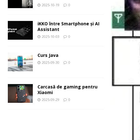
2025-10-19
0
iKKO între Smartphone și AI
Assistant
2025-10-03
0
Curs Java
2025-09-30
0
Carcasă de gaming pentru
Xiaomi
2025-09-29
0