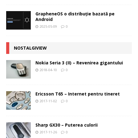
GrapheneOS o distribuție bazată pe
Android
2025-05-09
0
NOSTALGIVIEW
Nokia Seria 3 (II) – Revenirea gigantului
2018-04-10
0
Ericsson T65 – Internet pentru tineret
2017-11-02
0
Sharp GX30 – Puterea culorii
2017-11-26
0