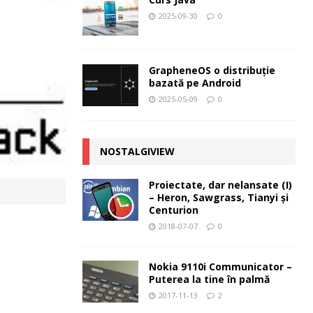
2025-09-30
0
GrapheneOS o distribuție
bazată pe Android
2025-05-09
0
NOSTALGIVIEW
Proiectate, dar nelansate (I)
– Heron, Sawgrass, Tianyi şi
Centurion
2018-07-07
0
Nokia 9110i Communicator –
Puterea la tine în palmă
2017-11-13
2