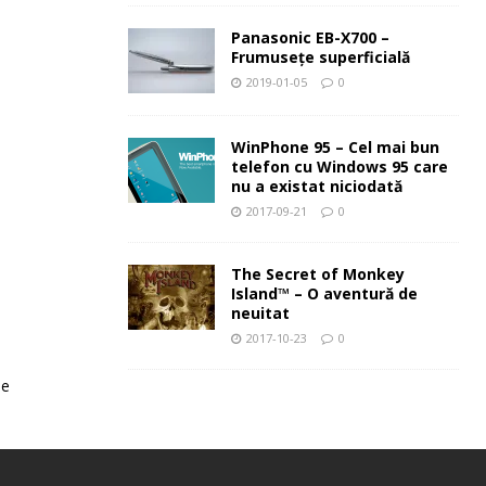
Panasonic EB-X700 –
Frumuseţe superficială
2019-01-05
0
WinPhone 95 – Cel mai bun
telefon cu Windows 95 care
nu a existat niciodată
2017-09-21
0
The Secret of Monkey
Island™ – O aventură de
neuitat
2017-10-23
0
le