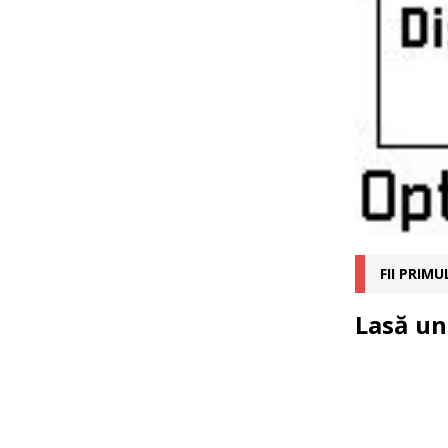
FII PRIM
Lasă un