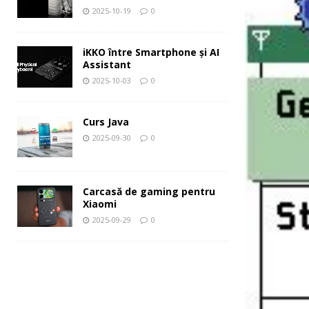
2025-10-19
0
iKKO între Smartphone și AI
Assistant
2025-10-03
0
Curs Java
2025-09-30
0
Carcasă de gaming pentru
Xiaomi
2025-09-29
0