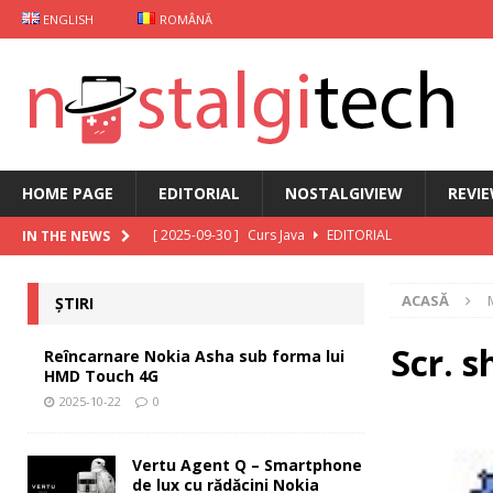
ENGLISH
ROMÂNĂ
HOME PAGE
EDITORIAL
NOSTALGIVIEW
REVI
[ 2025-09-30 ]
Curs Java
EDITORIAL
IN THE NEWS
[ 2025-09-29 ]
Carcasă de gaming pentru Xiaomi
ȘT
ACASĂ
ȘTIRI
[ 2025-10-22 ]
Reîncarnare Nokia Asha sub forma lu
[ 2025-10-19 ]
Vertu Agent Q – Smartphone de lux cu 
Scr. s
Reîncarnare Nokia Asha sub forma lui
HMD Touch 4G
[ 2025-10-03 ]
iKKO între Smartphone și AI Assistant
2025-10-22
0
Vertu Agent Q – Smartphone
de lux cu rădăcini Nokia