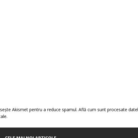
losește Akismet pentru a reduce spamul.
Află cum sunt procesate date
tale
.
CELE MAI NOI ARTICOLE