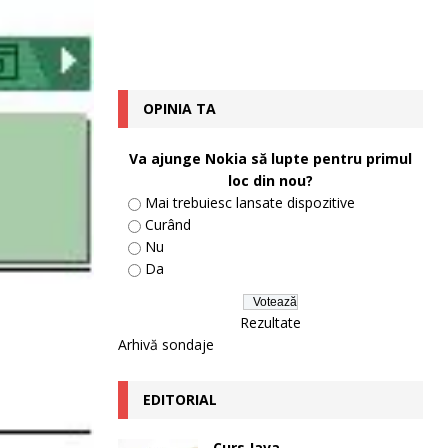
OPINIA TA
Va ajunge Nokia să lupte pentru primul
loc din nou?
Mai trebuiesc lansate dispozitive
Curând
Nu
Da
Rezultate
Arhivă sondaje
EDITORIAL
Curs Java