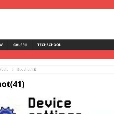
EW
GALERII
TECHSCHOOL
IRI
Media
Scr. shot(41)
i HMD Touch 4G
ȘTIRI
rădăcini Nokia
ANDROID
hot(41)
ÎN PRIM PLAN