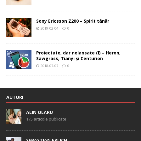
Sony Ericsson Z200 – Spirit tânăr
2019-02-04
0
Proiectate, dar nelansate (I) – Heron,
Sawgrass, Tianyi şi Centurion
2018-07-07
0
AUTORI
ALIN OLARU
175 articole publicate
SEBASTIAN ERLICH