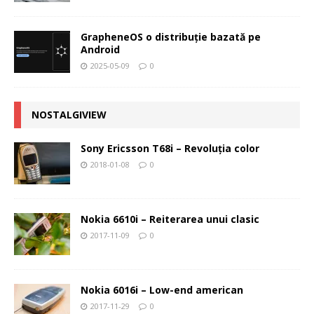
GrapheneOS o distribuție bazată pe
Android
2025-05-09
0
NOSTALGIVIEW
Sony Ericsson T68i – Revoluţia color
2018-01-08
0
Nokia 6610i – Reiterarea unui clasic
2017-11-09
0
Nokia 6016i – Low-end american
2017-11-29
0