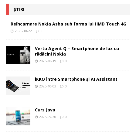
ȘTIRI
Reîncarnare Nokia Asha sub forma lui HMD Touch 4G
2025-10-22
0
Vertu Agent Q – Smartphone de lux cu
rădăcini Nokia
2025-10-19
0
iKKO între Smartphone și AI Assistant
2025-10-03
0
Curs Java
2025-09-30
0