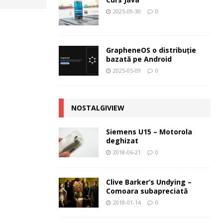
2025-09-30
0
GrapheneOS o distribuție
bazată pe Android
2025-05-09
0
NOSTALGIVIEW
Siemens U15 – Motorola
deghizat
2018-06-21
0
Clive Barker’s Undying –
Comoara subapreciată
2018-01-14
0