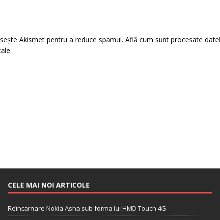
losește Akismet pentru a reduce spamul.
Află cum sunt procesate date
tale
.
CELE MAI NOI ARTICOLE
Reîncarnare Nokia Asha sub forma lui HMD Touch 4G