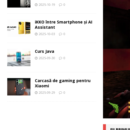
2025-10-19
0
iKKO între Smartphone și AI
Assistant
2025-10-03
0
Curs Java
2025-09-30
0
Carcasă de gaming pentru
Xiaomi
2025-09-29
0
FII PRIM