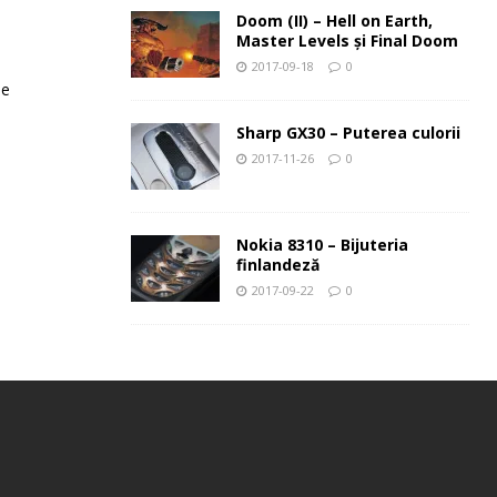
Doom (II) – Hell on Earth,
Master Levels şi Final Doom
2017-09-18
0
le
Sharp GX30 – Puterea culorii
2017-11-26
0
Nokia 8310 – Bijuteria
finlandeză
2017-09-22
0