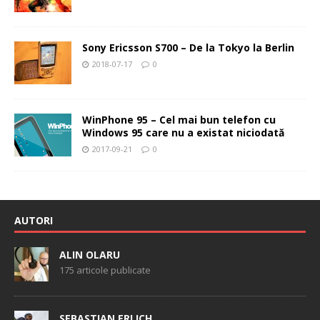
Sony Ericsson S700 – De la Tokyo la Berlin
2018-07-17
0
WinPhone 95 – Cel mai bun telefon cu
Windows 95 care nu a existat niciodată
2017-09-21
0
AUTORI
ALIN OLARU
175 articole publicate
SEBASTIAN ERLICH