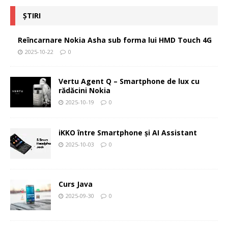
ȘTIRI
Reîncarnare Nokia Asha sub forma lui HMD Touch 4G
2025-10-22
0
Vertu Agent Q – Smartphone de lux cu
rădăcini Nokia
2025-10-19
0
iKKO între Smartphone și AI Assistant
2025-10-03
0
Curs Java
2025-09-30
0