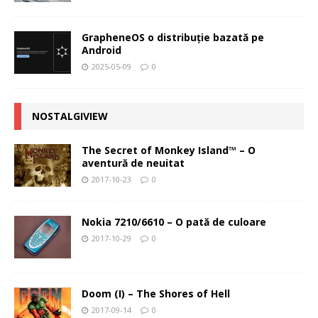
GrapheneOS o distribuție bazată pe
Android
2025-05-09
0
NOSTALGIVIEW
The Secret of Monkey Island™ – O
aventură de neuitat
2017-10-23
0
Nokia 7210/6610 – O pată de culoare
2017-10-29
0
Doom (I) – The Shores of Hell
2017-09-14
0