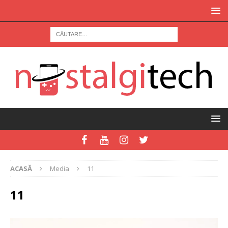
ACASĂ
Media
11
11