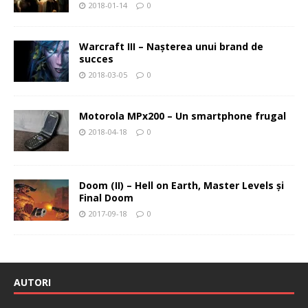
2018-01-14
0
Warcraft III – Naşterea unui brand de
succes
2018-03-05
0
Motorola MPx200 – Un smartphone frugal
2018-04-18
0
Doom (II) – Hell on Earth, Master Levels şi
Final Doom
2017-09-18
0
AUTORI