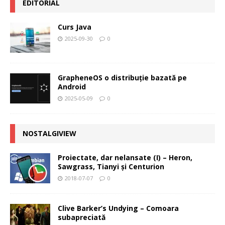
EDITORIAL
Curs Java
2025-09-30
0
GrapheneOS o distribuție bazată pe
Android
2025-05-09
0
NOSTALGIVIEW
Proiectate, dar nelansate (I) – Heron,
Sawgrass, Tianyi şi Centurion
2018-07-07
0
Clive Barker’s Undying – Comoara
subapreciată