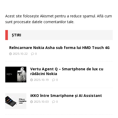
Acest site folosește Akismet pentru a reduce spamul.
Află cum
sunt procesate datele comentariilor tale
.
ȘTIRI
Reîncarnare Nokia Asha sub forma lui HMD Touch 4G
2025-10-22
0
Vertu Agent Q – Smartphone de lux cu
rădăcini Nokia
2025-10-19
0
iKKO între Smartphone și AI Assistant
2025-10-03
0