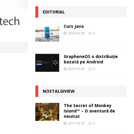
EDITORIAL
Curs Java
2025-09-30
0
GrapheneOS o distribuție
bazată pe Android
2025-05-09
0
NOSTALGIVIEW
The Secret of Monkey
Island™ – O aventură de
neuitat
2017-10-23
0