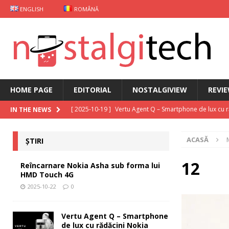
ENGLISH
ROMÂNĂ
HOME PAGE
EDITORIAL
NOSTALGIVIEW
REVI
[ 2025-10-19 ]
Vertu Agent Q – Smartphone de lux cu 
IN THE NEWS
[ 2025-10-03 ]
iKKO între Smartphone și AI Assistant
ACASĂ
ȘTIRI
[ 2025-09-30 ]
Curs Java
EDITORIAL
[ 2025-09-29 ]
Carcasă de gaming pentru Xiaomi
ȘT
12
Reîncarnare Nokia Asha sub forma lui
HMD Touch 4G
[ 2025-10-22 ]
Reîncarnare Nokia Asha sub forma lu
2025-10-22
0
Vertu Agent Q – Smartphone
de lux cu rădăcini Nokia