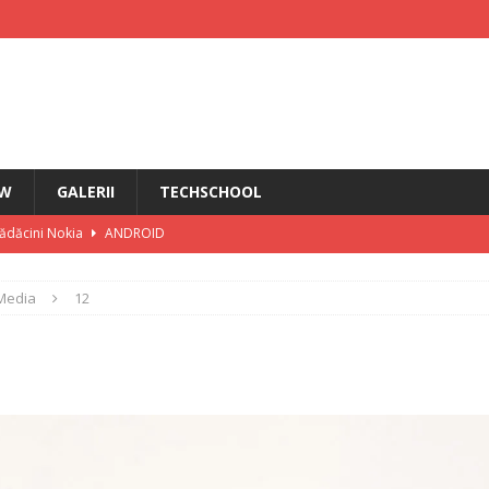
EW
GALERII
TECHSCHOOL
rădăcini Nokia
ANDROID
ÎN PRIM PLAN
Media
12
IRI
i HMD Touch 4G
ȘTIRI