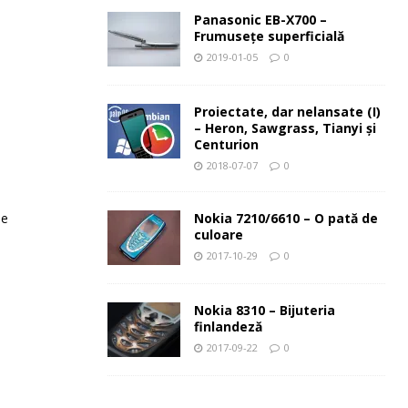
Panasonic EB-X700 –
Frumuseţe superficială
2019-01-05
0
Proiectate, dar nelansate (I)
– Heron, Sawgrass, Tianyi şi
Centurion
2018-07-07
0
Nokia 7210/6610 – O pată de
le
culoare
2017-10-29
0
Nokia 8310 – Bijuteria
finlandeză
2017-09-22
0