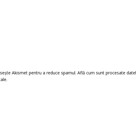
losește Akismet pentru a reduce spamul.
Află cum sunt procesate date
tale
.