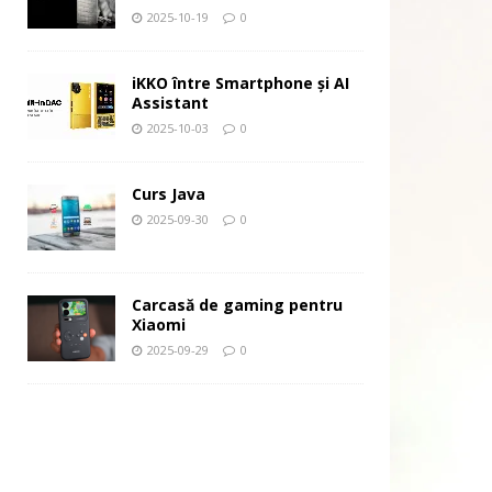
2025-10-19
0
iKKO între Smartphone și AI
Assistant
2025-10-03
0
Curs Java
2025-09-30
0
Carcasă de gaming pentru
Xiaomi
2025-09-29
0