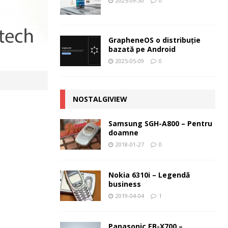
2025-09-30
0
GrapheneOS o distribuție
bazată pe Android
2025-05-09
0
NOSTALGIVIEW
Samsung SGH-A800 – Pentru
doamne
2018-01-27
0
Nokia 6310i – Legendă
business
2019-04-04
1
Panasonic EB-X700 –