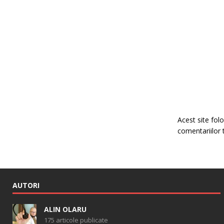
Acest site fo
comentariilor 
AUTORI
ALIN OLARU
175 articole publicate