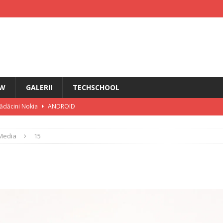
EW
GALERII
TECHSCHOOL
rădăcini Nokia
ANDROID
ÎN PRIM PLAN
Media
15
IRI
i HMD Touch 4G
ȘTIRI