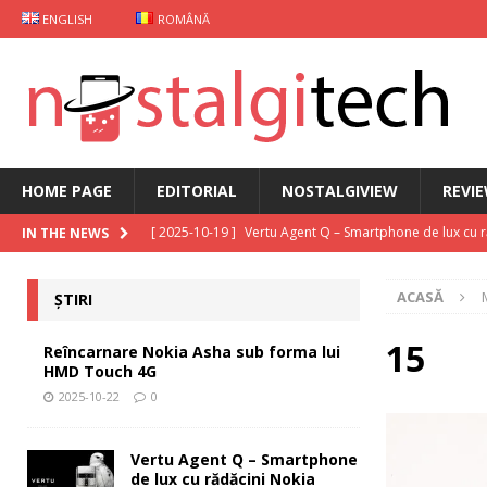
ENGLISH
ROMÂNĂ
HOME PAGE
EDITORIAL
NOSTALGIVIEW
REVI
[ 2025-10-19 ]
Vertu Agent Q – Smartphone de lux cu 
IN THE NEWS
[ 2025-10-03 ]
iKKO între Smartphone și AI Assistant
ACASĂ
ȘTIRI
[ 2025-09-30 ]
Curs Java
EDITORIAL
[ 2025-09-29 ]
Carcasă de gaming pentru Xiaomi
ȘT
15
Reîncarnare Nokia Asha sub forma lui
HMD Touch 4G
[ 2025-10-22 ]
Reîncarnare Nokia Asha sub forma lu
2025-10-22
0
Vertu Agent Q – Smartphone
de lux cu rădăcini Nokia