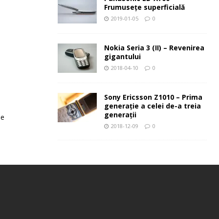
Frumuseţe superficială
2019-01-05
0
Nokia Seria 3 (II) – Revenirea
gigantului
2018-04-10
0
Sony Ericsson Z1010 – Prima
generaţie a celei de-a treia
generaţii
le
2018-12-09
0