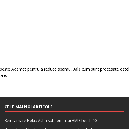
losește Akismet pentru a reduce spamul.
Află cum sunt procesate date
tale
.
CELE MAI NOI ARTICOLE
Reîncarnare Nokia Asha sub forma lui HMD Touch 4G