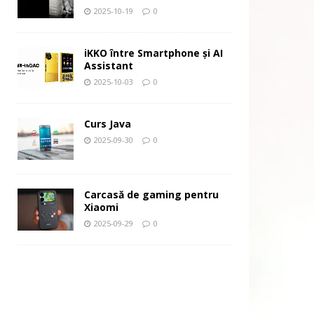
2025-10-19
0
iKKO între Smartphone și AI
Assistant
2025-10-03
0
Curs Java
2025-09-30
0
Carcasă de gaming pentru
Xiaomi
2025-09-29
0