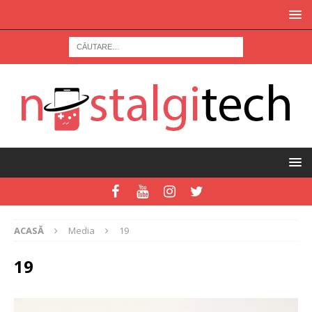
ACASĂ
Media
19
19