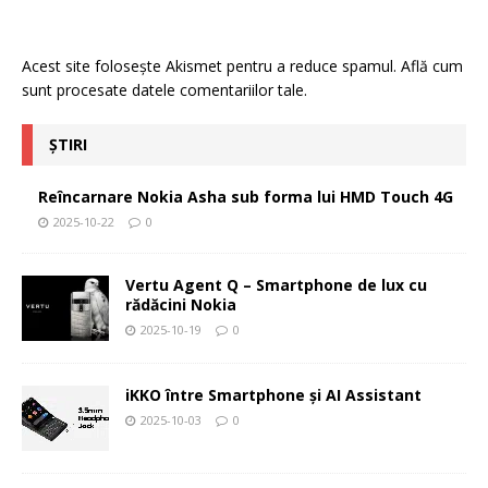
Acest site folosește Akismet pentru a reduce spamul.
Află cum
sunt procesate datele comentariilor tale
.
ȘTIRI
Reîncarnare Nokia Asha sub forma lui HMD Touch 4G
2025-10-22
0
Vertu Agent Q – Smartphone de lux cu
rădăcini Nokia
2025-10-19
0
iKKO între Smartphone și AI Assistant
2025-10-03
0