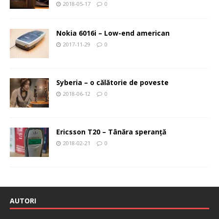
2018-05-17
0
Nokia 6016i – Low-end american
2017-11-29
0
Syberia – o călătorie de poveste
2018-06-12
0
Ericsson T20 – Tânăra speranţă
2018-02-21
0
AUTORI