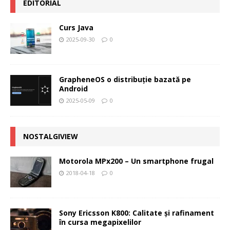
EDITORIAL
Curs Java
2025-09-30
0
GrapheneOS o distribuție bazată pe
Android
2025-05-09
0
NOSTALGIVIEW
Motorola MPx200 – Un smartphone frugal
2018-04-18
0
Sony Ericsson K800: Calitate şi rafinament
în cursa megapixelilor