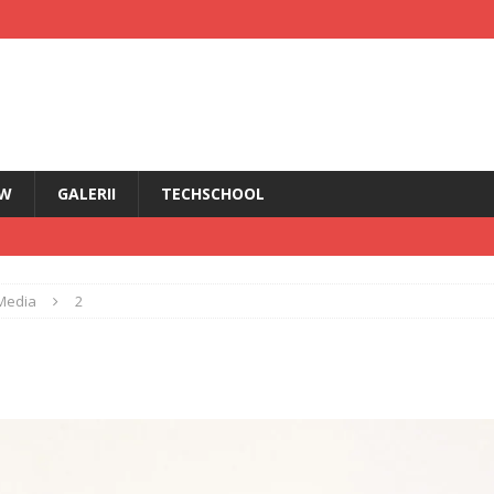
EW
GALERII
TECHSCHOOL
IRI
Media
2
i HMD Touch 4G
ȘTIRI
rădăcini Nokia
ANDROID
ÎN PRIM PLAN