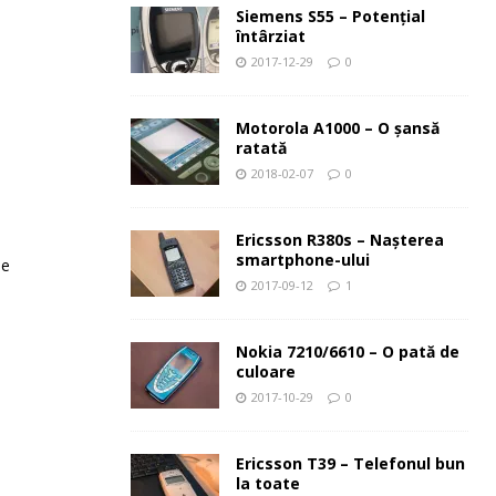
Siemens S55 – Potenţial
întârziat
2017-12-29
0
Motorola A1000 – O şansă
ratată
2018-02-07
0
Ericsson R380s – Naşterea
smartphone-ului
le
2017-09-12
1
Nokia 7210/6610 – O pată de
culoare
2017-10-29
0
Ericsson T39 – Telefonul bun
la toate