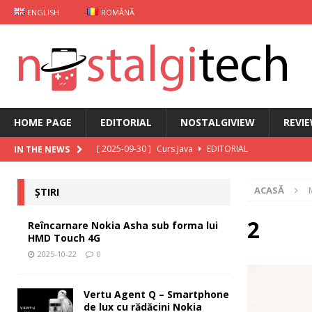
ENGLISH
ROMÂNĂ
HOME PAGE
EDITORIAL
NOSTALGIVIEW
REVI
[ 2025-09-30 ]
Curs Java
EDITORIAL
IN THE NEWS
[ 2025-09-29 ]
Carcasă de gaming pentru Xiaomi
ȘT
ACASĂ
ȘTIRI
[ 2025-10-22 ]
Reîncarnare Nokia Asha sub forma lu
[ 2025-10-19 ]
Vertu Agent Q – Smartphone de lux cu 
2
Reîncarnare Nokia Asha sub forma lui
HMD Touch 4G
[ 2025-10-03 ]
iKKO între Smartphone și AI Assistant
2025-10-22
0
Vertu Agent Q – Smartphone
de lux cu rădăcini Nokia