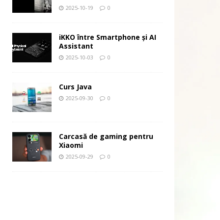
2025-10-19
0
iKKO între Smartphone și AI
Assistant
2025-10-03
0
Curs Java
2025-09-30
0
Carcasă de gaming pentru
Xiaomi
2025-09-29
0