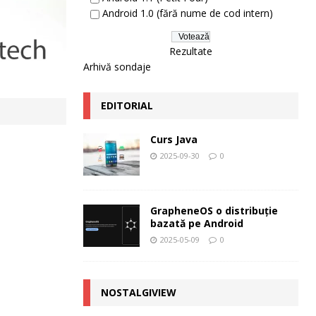
Android 1.0 (fără nume de cod intern)
Rezultate
Arhivă sondaje
EDITORIAL
Curs Java
2025-09-30
0
GrapheneOS o distribuție
bazată pe Android
2025-05-09
0
NOSTALGIVIEW