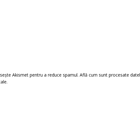
losește Akismet pentru a reduce spamul.
Află cum sunt procesate date
tale
.