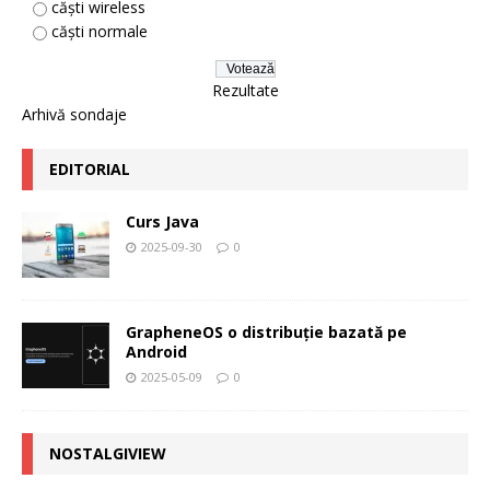
căști wireless
căști normale
Rezultate
Arhivă sondaje
EDITORIAL
Curs Java
2025-09-30
0
GrapheneOS o distribuție bazată pe
Android
2025-05-09
0
NOSTALGIVIEW