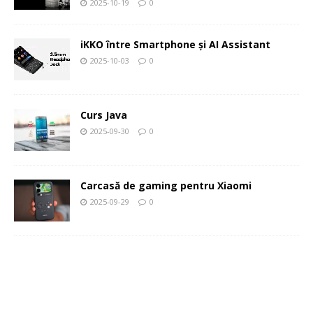
2025-10-19
0
iKKO între Smartphone și AI Assistant
2025-10-03
0
Curs Java
2025-09-30
0
Carcasă de gaming pentru Xiaomi
2025-09-29
0