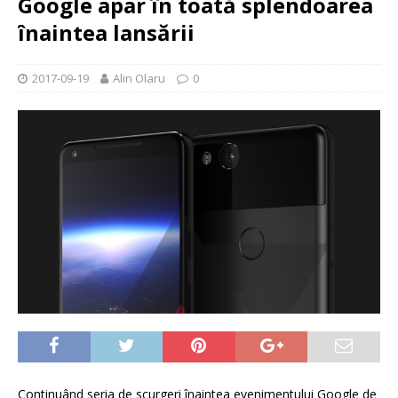
Google apar în toată splendoarea
înaintea lansării
2017-09-19
Alin Olaru
0
Continuând seria de scurgeri înaintea evenimentului Google de