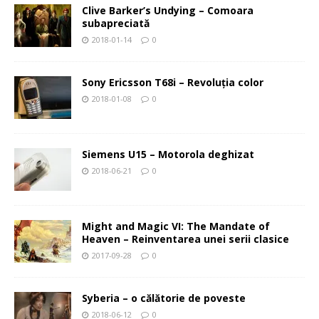
Clive Barker’s Undying – Comoara
subapreciată
2018-01-14
0
Sony Ericsson T68i – Revoluţia color
2018-01-08
0
Siemens U15 – Motorola deghizat
2018-06-21
0
Might and Magic VI: The Mandate of
Heaven – Reinventarea unei serii clasice
2017-09-28
0
Syberia – o călătorie de poveste
2018-06-12
0