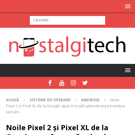
ACASĂ
SISTEME DE OPERARE
ANDROID
Noile
Pixel 2 şi Pixel XL de la Google apar în toată splendoarea înaintea
lansării
Noile Pixel 2 şi Pixel XL de la