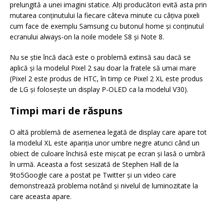
prelungită a unei imagini statice. Alţi producători evită asta prin
mutarea conţinutului la fiecare câteva minute cu câţiva pixeli
cum face de exemplu Samsung cu butonul home şi conţinutul
ecranului always-on la noile modele S8 şi Note 8.
Nu se ştie încă dacă este o problemă extinsă sau dacă se
aplică şi la modelul Pixel 2 sau doar la fratele să umai mare
(Pixel 2 este produs de HTC, în timp ce Pixel 2 XL este produs
de LG şi foloseşte un display P-OLED ca la modelul V30).
Timpi mari de răspuns
O altă problemă de asemenea legată de display care apare tot
la modelul XL este apariţia unor umbre negre atunci când un
obiect de culoare închisă este mişcat pe ecran şi lasă o umbră
în urmă. Aceasta a fost sesizată de Stephen Hall de la
9to5Google care a postat pe Twitter şi un video care
demonstrează problema notând şi nivelul de luminozitate la
care aceasta apare.