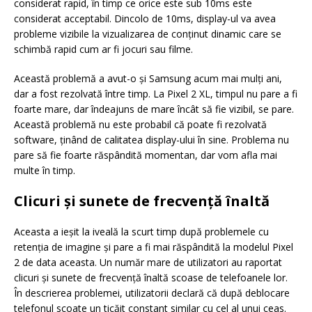
considerat rapid, în timp ce orice este sub 10ms este
considerat acceptabil. Dincolo de 10ms, display-ul va avea
probleme vizibile la vizualizarea de conţinut dinamic care se
schimbă rapid cum ar fi jocuri sau filme.
Această problemă a avut-o şi Samsung acum mai mulţi ani,
dar a fost rezolvată între timp. La Pixel 2 XL, timpul nu pare a fi
foarte mare, dar îndeajuns de mare încât să fie vizibil, se pare.
Această problemă nu este probabil că poate fi rezolvată
software, ţinând de calitatea display-ului în sine. Problema nu
pare să fie foarte răspândită momentan, dar vom afla mai
multe în timp.
Clicuri şi sunete de frecvenţă înaltă
Aceasta a ieşit la iveală la scurt timp după problemele cu
retenţia de imagine şi pare a fi mai răspândită la modelul Pixel
2 de data aceasta. Un număr mare de utilizatori au raportat
clicuri şi sunete de frecvenţă înaltă scoase de telefoanele lor.
În descrierea problemei, utilizatorii declară că după deblocare
telefonul scoate un ticăit constant similar cu cel al unui ceas.