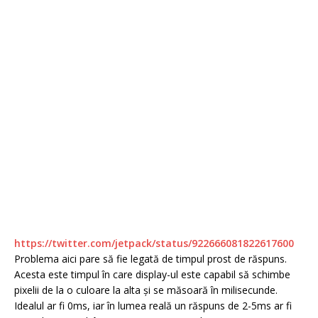
https://twitter.com/jetpack/status/922666081822617600
Problema aici pare să fie legată de timpul prost de răspuns.
Acesta este timpul în care display-ul este capabil să schimbe
pixelii de la o culoare la alta şi se măsoară în milisecunde.
Idealul ar fi 0ms, iar în lumea reală un răspuns de 2-5ms ar fi