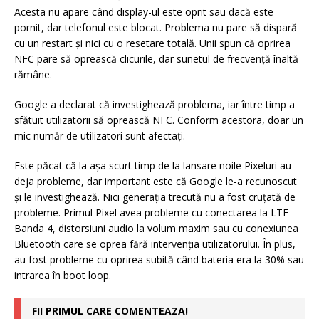
Acesta nu apare când display-ul este oprit sau dacă este
pornit, dar telefonul este blocat. Problema nu pare să dispară
cu un restart şi nici cu o resetare totală. Unii spun că oprirea
NFC pare să oprească clicurile, dar sunetul de frecvenţă înaltă
rămâne.
Google a declarat că investighează problema, iar între timp a
sfătuit utilizatorii să oprească NFC. Conform acestora, doar un
mic număr de utilizatori sunt afectaţi.
Este păcat că la aşa scurt timp de la lansare noile Pixeluri au
deja probleme, dar important este că Google le-a recunoscut
şi le investighează. Nici generaţia trecută nu a fost cruţată de
probleme. Primul Pixel avea probleme cu conectarea la LTE
Banda 4, distorsiuni audio la volum maxim sau cu conexiunea
Bluetooth care se oprea fără intervenţia utilizatorului. În plus,
au fost probleme cu oprirea subită când bateria era la 30% sau
intrarea în boot loop.
FII PRIMUL CARE COMENTEAZA!