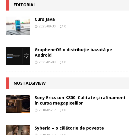
EDITORIAL
Curs Java
2025-09-30
0
GrapheneOS o distribuție bazată pe
Android
2025-05-09
0
NOSTALGIVIEW
Sony Ericsson K800: Calitate şi rafinament
în cursa megapixelilor
2018-05-17
0
Syberia – o călătorie de poveste
2018-06-12
0