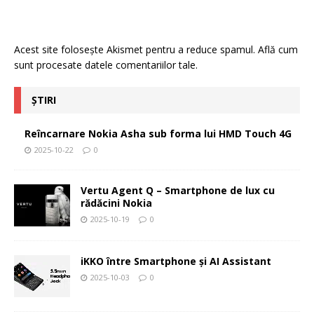
Acest site folosește Akismet pentru a reduce spamul.
Află cum
sunt procesate datele comentariilor tale
.
ȘTIRI
Reîncarnare Nokia Asha sub forma lui HMD Touch 4G
2025-10-22
0
Vertu Agent Q – Smartphone de lux cu
rădăcini Nokia
2025-10-19
0
iKKO între Smartphone și AI Assistant
2025-10-03
0