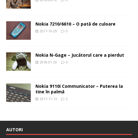
Nokia 7210/6610 – O pată de culoare
2017-10-29
0
Nokia N-Gage – Jucătorul care a pierdut
2018-01-20
0
Nokia 9110i Communicator – Puterea la
tine în palmă
2017-11-13
2
AUTORI