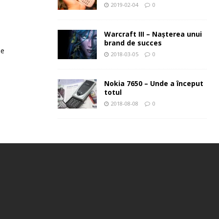
2019-02-04
0
Warcraft III – Naşterea unui
brand de succes
le
2018-03-05
0
Nokia 7650 – Unde a început
totul
2018-08-08
0