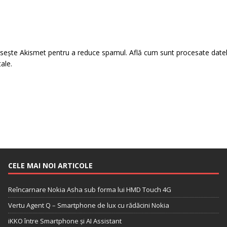
losește Akismet pentru a reduce spamul.
Află cum sunt procesate date
tale
.
CELE MAI NOI ARTICOLE
Reîncarnare Nokia Asha sub forma lui HMD Touch 4G
Vertu Agent Q – Smartphone de lux cu rădăcini Nokia
iKKO între Smartphone și AI Assistant