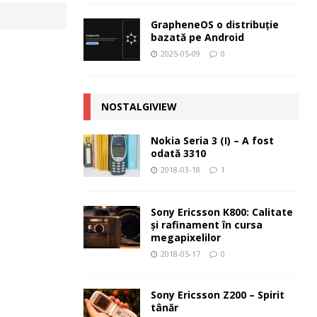
GrapheneOS o distribuție
bazată pe Android
2025-05-09
0
NOSTALGIVIEW
Nokia Seria 3 (I) – A fost
odată 3310
2018-03-18
1
Sony Ericsson K800: Calitate
şi rafinament în cursa
megapixelilor
2018-05-17
0
Sony Ericsson Z200 – Spirit
tânăr