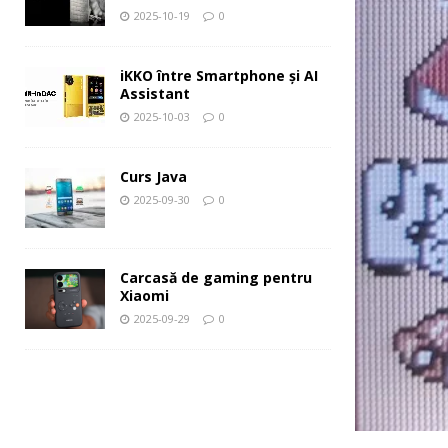
2025-10-19
0
iKKO între Smartphone și AI
Assistant
2025-10-03
0
Curs Java
2025-09-30
0
Carcasă de gaming pentru
Xiaomi
2025-09-29
0