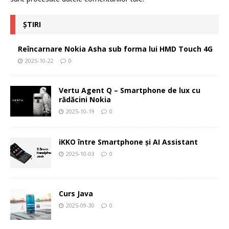
ȘTIRI
Reîncarnare Nokia Asha sub forma lui HMD Touch 4G
2025-10-22
0
Vertu Agent Q – Smartphone de lux cu
rădăcini Nokia
2025-10-19
0
iKKO între Smartphone și AI Assistant
2025-10-03
0
Curs Java
2025-09-30
0