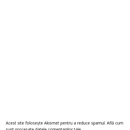
Acest site folosește Akismet pentru a reduce spamul.
Află cum
sunt procesate datele comentariilor tale
.