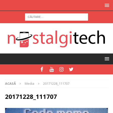
ACASĂ
Media
20171228_111707
20171228_111707