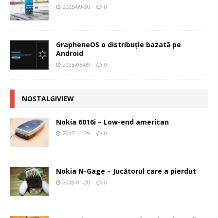
2025-09-30
0
GrapheneOS o distribuție bazată pe
Android
2025-05-09
0
NOSTALGIVIEW
Nokia 6016i – Low-end american
2017-11-29
0
Nokia N-Gage – Jucătorul care a pierdut
2018-01-20
0