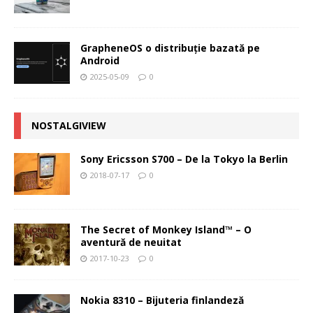
GrapheneOS o distribuție bazată pe
Android
2025-05-09
0
NOSTALGIVIEW
Sony Ericsson S700 – De la Tokyo la Berlin
2018-07-17
0
The Secret of Monkey Island™ – O
aventură de neuitat
2017-10-23
0
Nokia 8310 – Bijuteria finlandeză