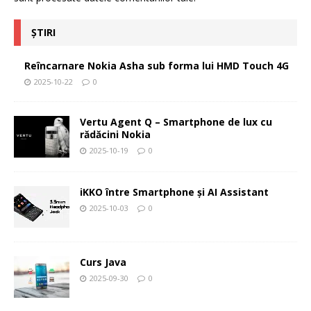
ȘTIRI
Reîncarnare Nokia Asha sub forma lui HMD Touch 4G
2025-10-22
0
Vertu Agent Q – Smartphone de lux cu
rădăcini Nokia
2025-10-19
0
iKKO între Smartphone și AI Assistant
2025-10-03
0
Curs Java
2025-09-30
0