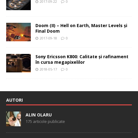
2017-09-22
0
Doom (II) – Hell on Earth, Master Levels şi
Final Doom
2017-09-18
0
Sony Ericsson K800: Calitate şi rafinament
în cursa megapixelilor
2018-05-17
0
AUTORI
ALIN OLARU
175 articole publicate