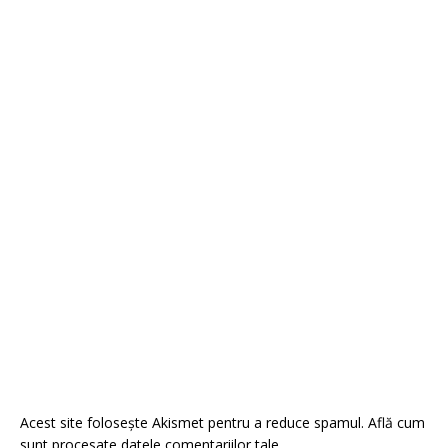
Acest site folosește Akismet pentru a reduce spamul.
Află cum
sunt procesate datele comentariilor tale
.