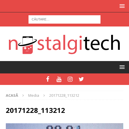
ACASĂ
Media
20171228_113212
20171228_113212