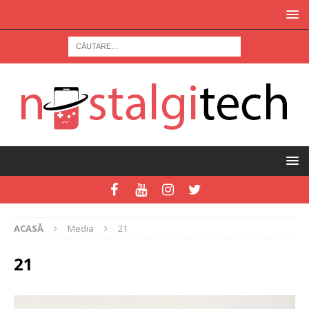
ACASĂ
Media
21
21