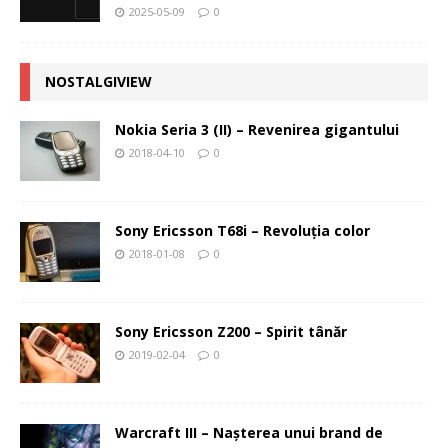
2025-05-09
0
NOSTALGIVIEW
Nokia Seria 3 (II) – Revenirea gigantului
2018-04-10
0
Sony Ericsson T68i – Revoluţia color
2018-01-08
0
Sony Ericsson Z200 – Spirit tânăr
2019-02-04
0
Warcraft III – Naşterea unui brand de