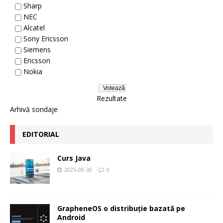
Sharp
NEC
Alcatel
Sony Ericsson
Siemens
Ericsson
Nokia
Rezultate
Arhivă sondaje
EDITORIAL
Curs Java
2025-09-30
0
GrapheneOS o distribuție bazată pe
Android