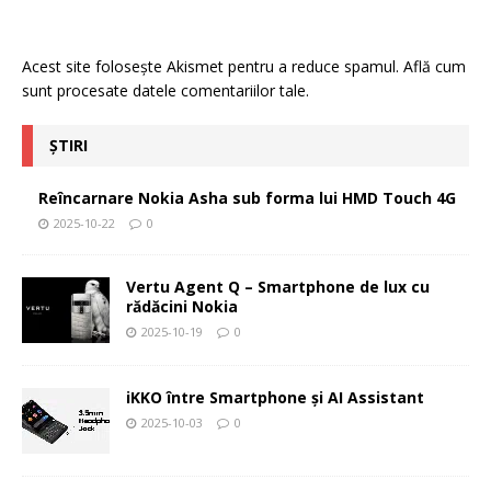
Acest site folosește Akismet pentru a reduce spamul.
Află cum
sunt procesate datele comentariilor tale
.
ȘTIRI
Reîncarnare Nokia Asha sub forma lui HMD Touch 4G
2025-10-22
0
Vertu Agent Q – Smartphone de lux cu
rădăcini Nokia
2025-10-19
0
iKKO între Smartphone și AI Assistant
2025-10-03
0