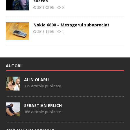
succes
2018-03-05
0
Nokia 6800 – Mesagerul subapreciat
2018-11-05
1
AUTORI
ALIN OLARU
175 articole publicate
SEBASTIAN ERLICH
166 articole publicate