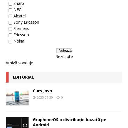
Sharp
NEC
Alcatel
Sony Ericsson
Siemens
Ericsson
Nokia
Rezultate
Arhivă sondaje
EDITORIAL
Curs Java
2025-09-30
0
GrapheneOS o distribuție bazată pe
Android