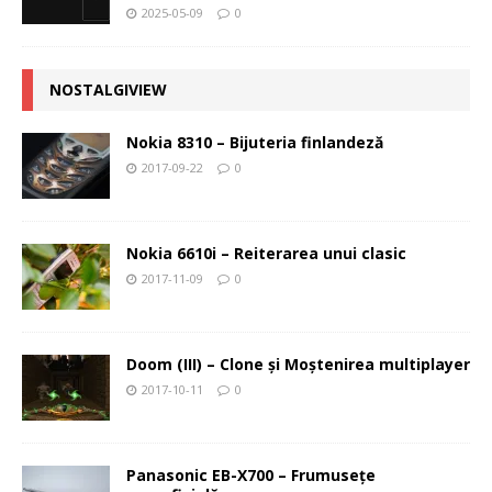
2025-05-09
0
NOSTALGIVIEW
Nokia 8310 – Bijuteria finlandeză
2017-09-22
0
Nokia 6610i – Reiterarea unui clasic
2017-11-09
0
Doom (III) – Clone şi Moştenirea multiplayer
2017-10-11
0
Panasonic EB-X700 – Frumuseţe