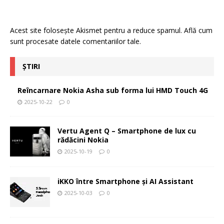
Acest site folosește Akismet pentru a reduce spamul.
Află cum
sunt procesate datele comentariilor tale
.
ȘTIRI
Reîncarnare Nokia Asha sub forma lui HMD Touch 4G
2025-10-22
0
Vertu Agent Q – Smartphone de lux cu
rădăcini Nokia
2025-10-19
0
iKKO între Smartphone și AI Assistant
2025-10-03
0