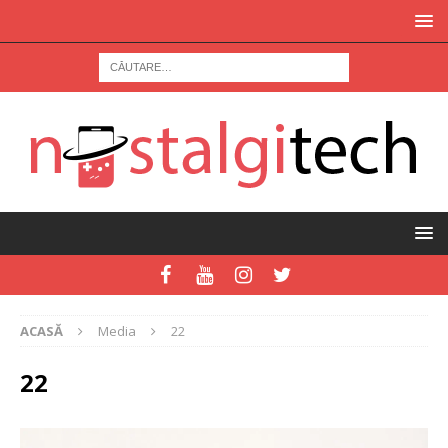
ACASĂ
Media
22
22