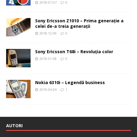
2018-07-07
0
Sony Ericsson Z1010 – Prima generaţie a
celei de-a treia generaţii
2018-12-09
0
Sony Ericsson T68i – Revoluţia color
2018-01-08
0
Nokia 6310i – Legendă business
2019-04-04
1
AUTORI