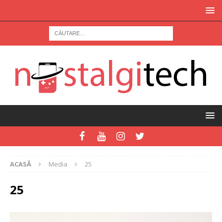
ACASĂ
Media
25
25