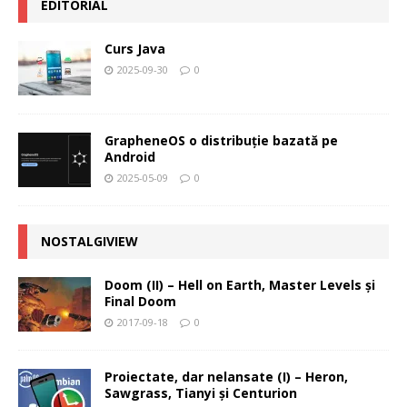
EDITORIAL
Curs Java
2025-09-30
0
GrapheneOS o distribuție bazată pe
Android
2025-05-09
0
NOSTALGIVIEW
Doom (II) – Hell on Earth, Master Levels şi
Final Doom
2017-09-18
0
Proiectate, dar nelansate (I) – Heron,
Sawgrass, Tianyi şi Centurion