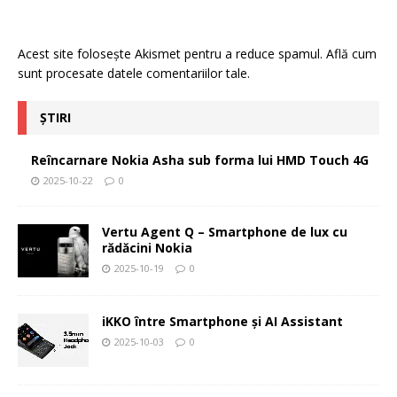
Acest site folosește Akismet pentru a reduce spamul.
Află cum
sunt procesate datele comentariilor tale
.
ȘTIRI
Reîncarnare Nokia Asha sub forma lui HMD Touch 4G
2025-10-22
0
Vertu Agent Q – Smartphone de lux cu
rădăcini Nokia
2025-10-19
0
iKKO între Smartphone și AI Assistant
2025-10-03
0