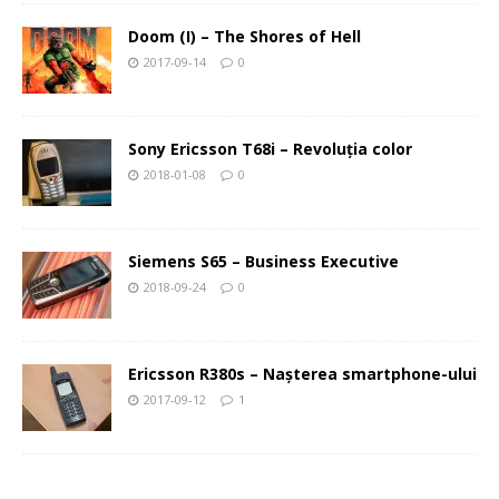
Doom (I) – The Shores of Hell
2017-09-14
0
Sony Ericsson T68i – Revoluţia color
2018-01-08
0
Siemens S65 – Business Executive
2018-09-24
0
Ericsson R380s – Naşterea smartphone-ului
2017-09-12
1