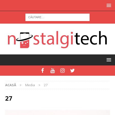
ACASĂ
Media
27
27