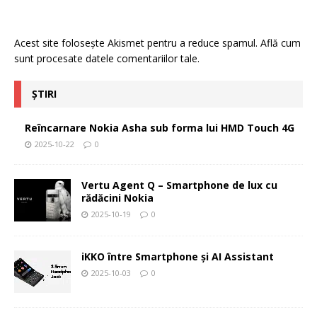
Acest site folosește Akismet pentru a reduce spamul.
Află cum
sunt procesate datele comentariilor tale
.
ȘTIRI
Reîncarnare Nokia Asha sub forma lui HMD Touch 4G
2025-10-22
0
Vertu Agent Q – Smartphone de lux cu
rădăcini Nokia
2025-10-19
0
iKKO între Smartphone și AI Assistant
2025-10-03
0