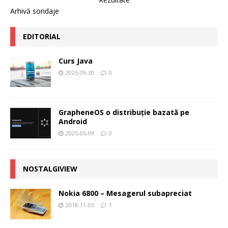
Arhivă sondaje
EDITORIAL
Curs Java
2025-09-30
0
GrapheneOS o distribuție bazată pe
Android
2025-05-09
0
NOSTALGIVIEW
Nokia 6800 – Mesagerul subapreciat
2018-11-05
1