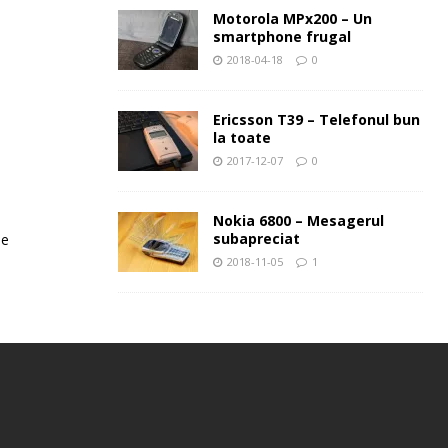
Motorola MPx200 – Un
smartphone frugal
2018-04-18
0
Ericsson T39 – Telefonul bun
la toate
2017-12-07
0
Nokia 6800 – Mesagerul
subapreciat
le
2018-11-05
1