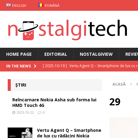
ENGLISH
ROMÂNĂ
HOME PAGE
EDITORIAL
NOSTALGIVIEW
REVI
[ 2025-10-19 ]
Vertu Agent Q – Smartphone de lux cu 
IN THE NEWS
[ 2025-10-03 ]
iKKO între Smartphone și AI Assistant
ACASĂ
ȘTIRI
[ 2025-09-30 ]
Curs Java
EDITORIAL
[ 2025-09-29 ]
Carcasă de gaming pentru Xiaomi
ȘT
29
Reîncarnare Nokia Asha sub forma lui
HMD Touch 4G
[ 2025-10-22 ]
Reîncarnare Nokia Asha sub forma lu
2025-10-22
0
Vertu Agent Q – Smartphone
de lux cu rădăcini Nokia