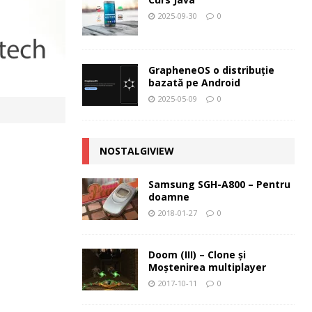
2025-09-30
0
GrapheneOS o distribuție
bazată pe Android
2025-05-09
0
NOSTALGIVIEW
Samsung SGH-A800 – Pentru
doamne
2018-01-27
0
Doom (III) – Clone şi
Moştenirea multiplayer
2017-10-11
0