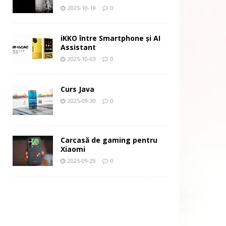
2025-10-19
0
iKKO între Smartphone și AI
Assistant
2025-10-03
0
Curs Java
2025-09-30
0
Carcasă de gaming pentru
Xiaomi
2025-09-29
0