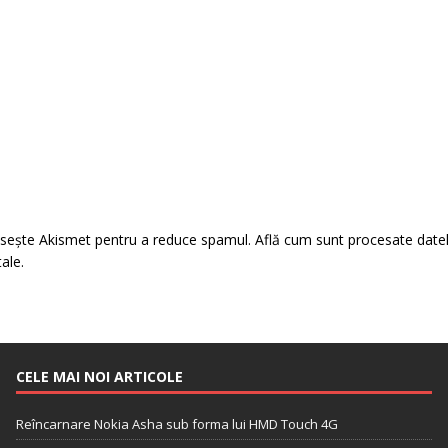
losește Akismet pentru a reduce spamul.
Află cum sunt procesate date
tale
.
CELE MAI NOI ARTICOLE
Reîncarnare Nokia Asha sub forma lui HMD Touch 4G