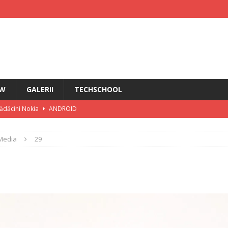
EW
GALERII
TECHSCHOOL
rădăcini Nokia
ANDROID
ÎN PRIM PLAN
Media
29
IRI
i HMD Touch 4G
ȘTIRI