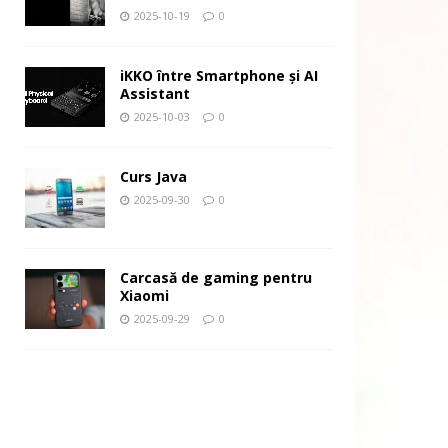
2025-10-19
0
iKKO între Smartphone și AI
Assistant
2025-10-03
0
Curs Java
2025-09-30
0
Carcasă de gaming pentru
Xiaomi
2025-09-29
0