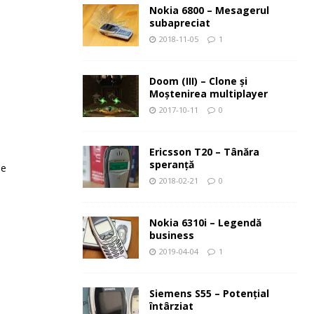
Nokia 6800 – Mesagerul
subapreciat
2018-11-05
1
Doom (III) – Clone şi
Moştenirea multiplayer
2017-10-11
0
Ericsson T20 – Tânăra
speranţă
le
2018-02-21
0
Nokia 6310i – Legendă
business
2019-04-04
1
Siemens S55 – Potenţial
întârziat