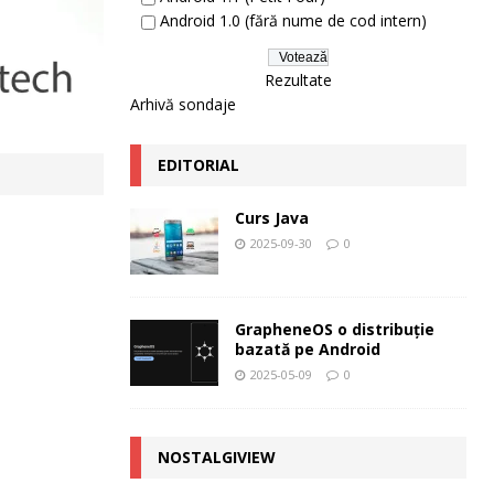
Android 1.0 (fără nume de cod intern)
Rezultate
Arhivă sondaje
EDITORIAL
Curs Java
2025-09-30
0
GrapheneOS o distribuție
bazată pe Android
2025-05-09
0
NOSTALGIVIEW