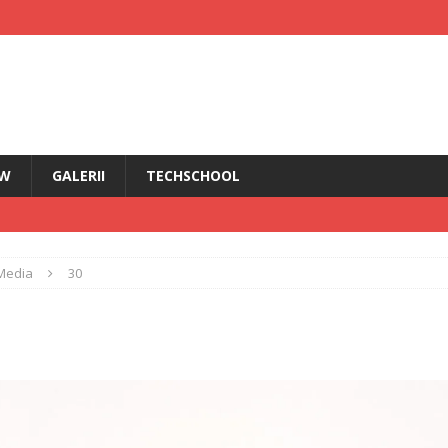
EW
GALERII
TECHSCHOOL
IRI
Media
30
i HMD Touch 4G
ȘTIRI
rădăcini Nokia
ANDROID
ÎN PRIM PLAN