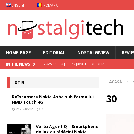
ENGLISH
ROMÂNĂ
HOME PAGE
EDITORIAL
NOSTALGIVIEW
REVI
[ 2025-09-30 ]
Curs Java
EDITORIAL
IN THE NEWS
[ 2025-09-29 ]
Carcasă de gaming pentru Xiaomi
ȘT
ACASĂ
ȘTIRI
[ 2025-10-22 ]
Reîncarnare Nokia Asha sub forma lu
[ 2025-10-19 ]
Vertu Agent Q – Smartphone de lux cu 
30
Reîncarnare Nokia Asha sub forma lui
HMD Touch 4G
[ 2025-10-03 ]
iKKO între Smartphone și AI Assistant
2025-10-22
0
Vertu Agent Q – Smartphone
de lux cu rădăcini Nokia