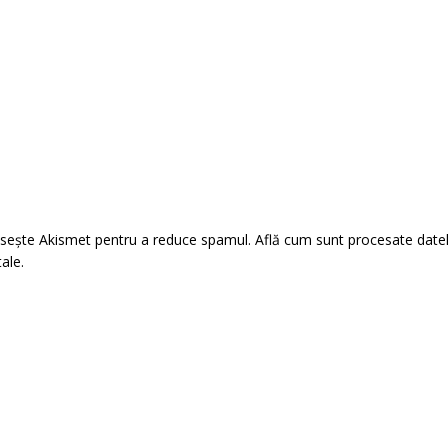
losește Akismet pentru a reduce spamul.
Află cum sunt procesate date
tale
.