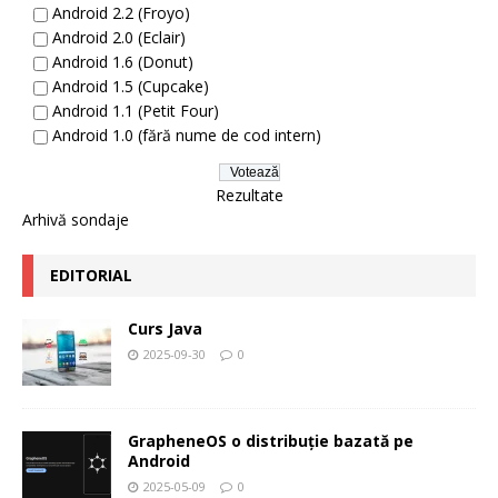
Android 2.2 (Froyo)
Android 2.0 (Eclair)
Android 1.6 (Donut)
Android 1.5 (Cupcake)
Android 1.1 (Petit Four)
Android 1.0 (fără nume de cod intern)
Rezultate
Arhivă sondaje
EDITORIAL
Curs Java
2025-09-30
0
GrapheneOS o distribuție bazată pe
Android
2025-05-09
0