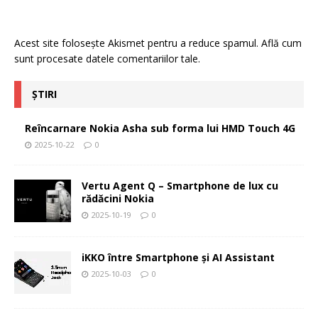
Acest site folosește Akismet pentru a reduce spamul.
Află cum
sunt procesate datele comentariilor tale
.
ȘTIRI
Reîncarnare Nokia Asha sub forma lui HMD Touch 4G
2025-10-22
0
Vertu Agent Q – Smartphone de lux cu
rădăcini Nokia
2025-10-19
0
iKKO între Smartphone și AI Assistant
2025-10-03
0