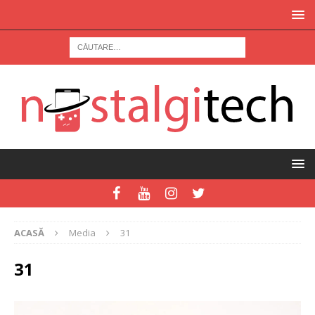
ACASĂ
Media
31
31