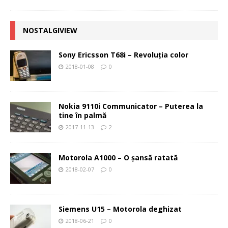
NOSTALGIVIEW
Sony Ericsson T68i – Revoluţia color
2018-01-08
0
Nokia 9110i Communicator – Puterea la
tine în palmă
2017-11-13
2
Motorola A1000 – O şansă ratată
2018-02-07
0
Siemens U15 – Motorola deghizat
2018-06-21
0