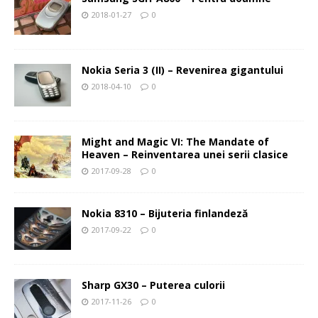
2018-01-27
0
Nokia Seria 3 (II) – Revenirea gigantului
2018-04-10
0
Might and Magic VI: The Mandate of
Heaven – Reinventarea unei serii clasice
2017-09-28
0
Nokia 8310 – Bijuteria finlandeză
2017-09-22
0
Sharp GX30 – Puterea culorii
2017-11-26
0