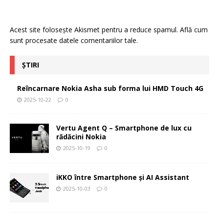
Acest site folosește Akismet pentru a reduce spamul.
Află cum
sunt procesate datele comentariilor tale
.
ȘTIRI
Reîncarnare Nokia Asha sub forma lui HMD Touch 4G
2025-10-22
0
Vertu Agent Q – Smartphone de lux cu
rădăcini Nokia
2025-10-19
0
iKKO între Smartphone și AI Assistant
2025-10-03
0