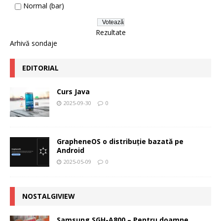
Normal (bar)
Rezultate
Arhivă sondaje
EDITORIAL
Curs Java
2025-09-30
0
GrapheneOS o distribuție bazată pe
Android
2025-05-09
0
NOSTALGIVIEW
Samsung SGH-A800 – Pentru doamne