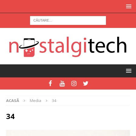
ACASĂ
Media
34
34