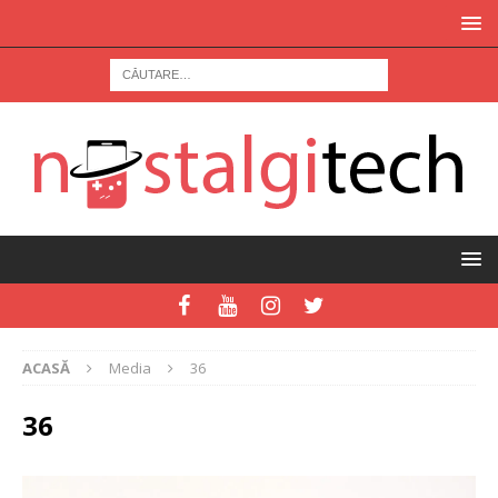
ACASĂ
Media
36
36