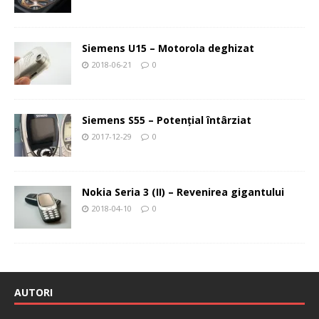
Siemens U15 – Motorola deghizat
2018-06-21
0
Siemens S55 – Potenţial întârziat
2017-12-29
0
Nokia Seria 3 (II) – Revenirea gigantului
2018-04-10
0
AUTORI