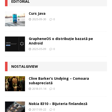
EDITORIAL
Curs Java
2025-09-30
0
GrapheneOS o distribuție bazată pe
Android
2025-05-09
0
NOSTALGIVIEW
Clive Barker’s Undying – Comoara
subapreciată
2018-01-14
0
Nokia 8310 – Bijuteria finlandeză
2017-09-22
0