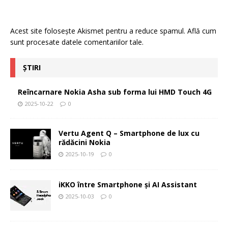
Acest site folosește Akismet pentru a reduce spamul.
Află cum
sunt procesate datele comentariilor tale
.
ȘTIRI
Reîncarnare Nokia Asha sub forma lui HMD Touch 4G
2025-10-22
0
Vertu Agent Q – Smartphone de lux cu
rădăcini Nokia
2025-10-19
0
iKKO între Smartphone și AI Assistant
2025-10-03
0