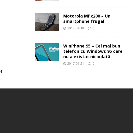
Motorola MPx200 – Un
smartphone frugal
2018-04-18
0
WinPhone 95 – Cel mai bun
telefon cu Windows 95 care
nu a existat niciodată
2017-09-21
0
le