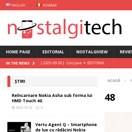
ENGLISH
ROMÂNĂ
HOME PAGE
EDITORIAL
NOSTALGIVIEW
REVI
[ 2025-09-30 ]
Curs Java
EDITORIAL
IN THE NEWS
[ 2025-09-29 ]
Carcasă de gaming pentru Xiaomi
ȘT
ACASĂ
ȘTIRI
[ 2025-10-22 ]
Reîncarnare Nokia Asha sub forma lu
[ 2025-10-19 ]
Vertu Agent Q – Smartphone de lux cu 
48
Reîncarnare Nokia Asha sub forma lui
HMD Touch 4G
[ 2025-10-03 ]
iKKO între Smartphone și AI Assistant
2025-10-22
0
Vertu Agent Q – Smartphone
de lux cu rădăcini Nokia