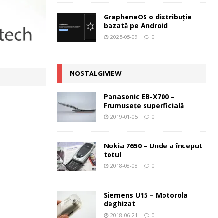
GrapheneOS o distribuție
bazată pe Android
2025-05-09
0
NOSTALGIVIEW
Panasonic EB-X700 –
Frumuseţe superficială
2019-01-05
0
Nokia 7650 – Unde a început
totul
2018-08-08
0
Siemens U15 – Motorola
deghizat
2018-06-21
0