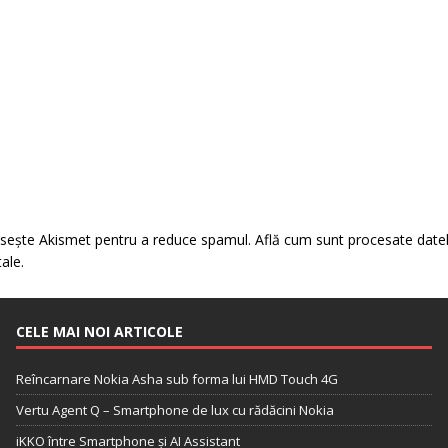
losește Akismet pentru a reduce spamul.
Află cum sunt procesate date
tale
.
CELE MAI NOI ARTICOLE
Reîncarnare Nokia Asha sub forma lui HMD Touch 4G
Vertu Agent Q – Smartphone de lux cu rădăcini Nokia
iKKO între Smartphone și AI Assistant