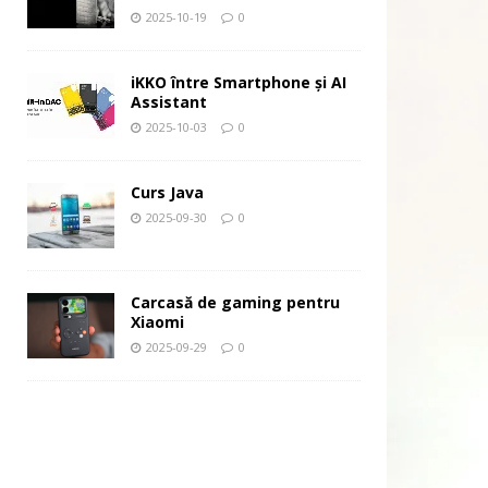
2025-10-19
0
iKKO între Smartphone și AI
Assistant
2025-10-03
0
Curs Java
2025-09-30
0
Carcasă de gaming pentru
Xiaomi
2025-09-29
0