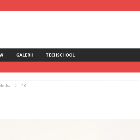
EW
GALERII
TECHSCHOOL
IRI
Media
48
i HMD Touch 4G
ȘTIRI
rădăcini Nokia
ANDROID
ÎN PRIM PLAN