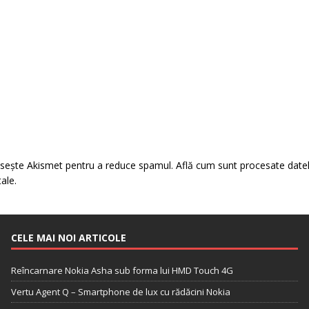
losește Akismet pentru a reduce spamul.
Află cum sunt procesate date
tale
.
CELE MAI NOI ARTICOLE
Reîncarnare Nokia Asha sub forma lui HMD Touch 4G
Vertu Agent Q – Smartphone de lux cu rădăcini Nokia