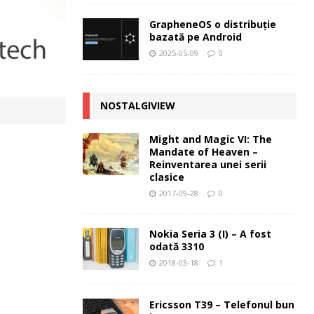
GrapheneOS o distribuție
bazată pe Android
2025-05-09
0
NOSTALGIVIEW
Might and Magic VI: The
Mandate of Heaven –
Reinventarea unei serii
clasice
2017-09-28
0
Nokia Seria 3 (I) – A fost
odată 3310
2018-03-18
1
Ericsson T39 – Telefonul bun