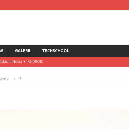
EW
GALERII
TECHSCHOOL
rădăcini Nokia
ANDROID
ÎN PRIM PLAN
Media
5
IRI
i HMD Touch 4G
ȘTIRI