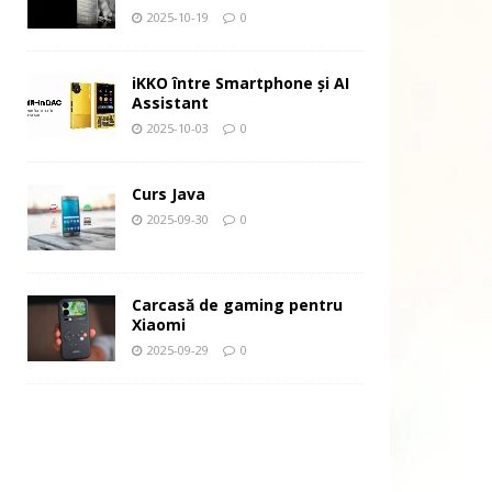
2025-10-19
0
iKKO între Smartphone și AI
Assistant
2025-10-03
0
Curs Java
2025-09-30
0
Carcasă de gaming pentru
Xiaomi
2025-09-29
0