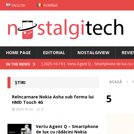
ENGLISH
ROMÂNĂ
HOME PAGE
EDITORIAL
NOSTALGIVIEW
REVI
[ 2025-10-19 ]
Vertu Agent Q – Smartphone de lux cu 
IN THE NEWS
[ 2025-10-03 ]
iKKO între Smartphone și AI Assistant
ACASĂ
ȘTIRI
[ 2025-09-30 ]
Curs Java
EDITORIAL
[ 2025-09-29 ]
Carcasă de gaming pentru Xiaomi
ȘT
5
Reîncarnare Nokia Asha sub forma lui
HMD Touch 4G
[ 2025-10-22 ]
Reîncarnare Nokia Asha sub forma lu
2025-10-22
0
Vertu Agent Q – Smartphone
de lux cu rădăcini Nokia