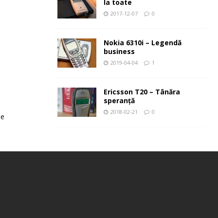
la toate
2017-12-07
0
Nokia 6310i – Legendă
business
2019-04-04
1
Ericsson T20 – Tânăra
speranţă
2018-02-21
0
le