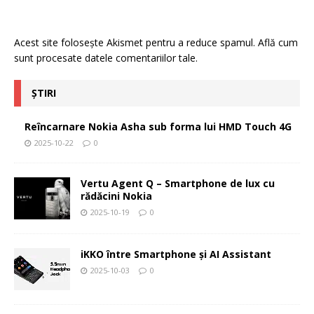
Acest site folosește Akismet pentru a reduce spamul.
Află cum
sunt procesate datele comentariilor tale
.
ȘTIRI
Reîncarnare Nokia Asha sub forma lui HMD Touch 4G
2025-10-22
0
Vertu Agent Q – Smartphone de lux cu
rădăcini Nokia
2025-10-19
0
iKKO între Smartphone și AI Assistant
2025-10-03
0