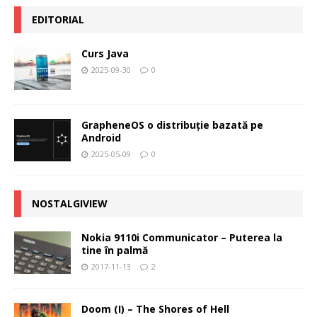
EDITORIAL
Curs Java
2025-09-30
0
GrapheneOS o distribuție bazată pe
Android
2025-05-09
0
NOSTALGIVIEW
Nokia 9110i Communicator – Puterea la
tine în palmă
2017-11-13
2
Doom (I) – The Shores of Hell