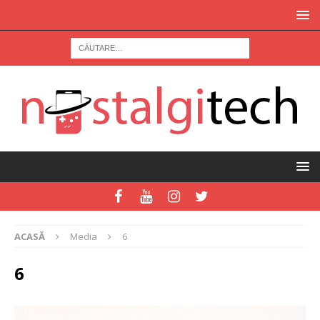
ACASĂ
Media
6
6