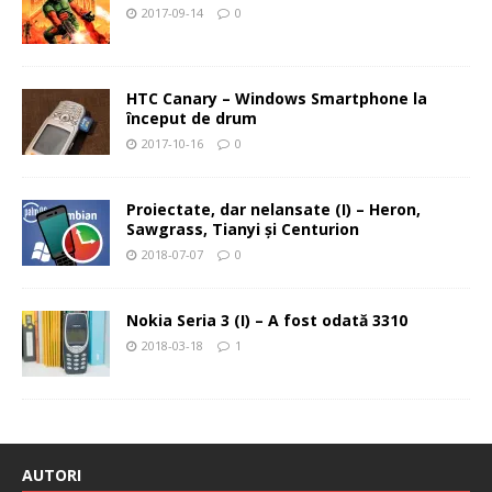
2017-09-14
0
HTC Canary – Windows Smartphone la
început de drum
2017-10-16
0
Proiectate, dar nelansate (I) – Heron,
Sawgrass, Tianyi şi Centurion
2018-07-07
0
Nokia Seria 3 (I) – A fost odată 3310
2018-03-18
1
AUTORI