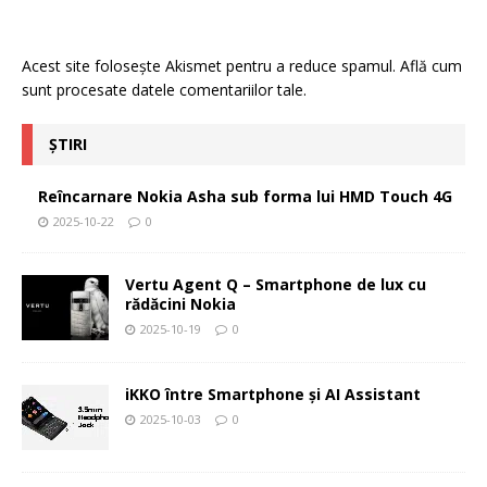
Acest site folosește Akismet pentru a reduce spamul.
Află cum
sunt procesate datele comentariilor tale
.
ȘTIRI
Reîncarnare Nokia Asha sub forma lui HMD Touch 4G
2025-10-22
0
Vertu Agent Q – Smartphone de lux cu
rădăcini Nokia
2025-10-19
0
iKKO între Smartphone și AI Assistant
2025-10-03
0