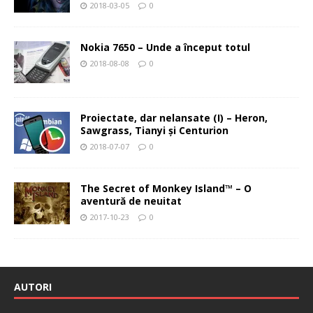
2018-03-05
0
Nokia 7650 – Unde a început totul
2018-08-08
0
Proiectate, dar nelansate (I) – Heron,
Sawgrass, Tianyi şi Centurion
2018-07-07
0
The Secret of Monkey Island™ – O
aventură de neuitat
2017-10-23
0
AUTORI