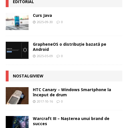
EDITORIAL
Curs Java
2025-09-30
0
GrapheneOS o distribuție bazată pe
Android
2025-05-09
0
NOSTALGIVIEW
HTC Canary – Windows Smartphone la
început de drum
2017-10-16
0
Warcraft III – Naşterea unui brand de
succes