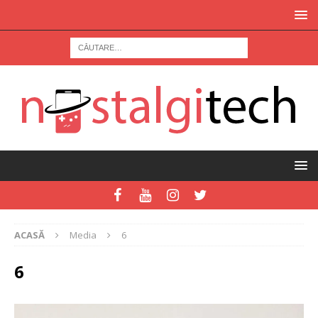
ACASĂ
Media
6
6